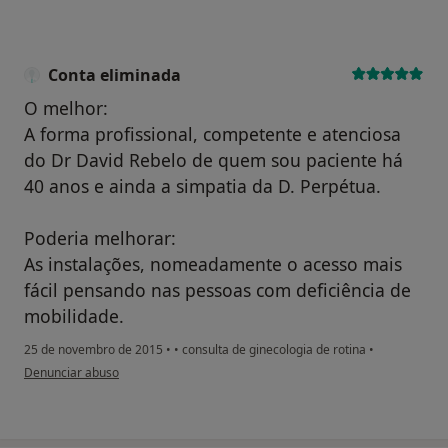
Conta eliminada
O melhor:
A forma profissional, competente e atenciosa
do Dr David Rebelo de quem sou paciente há
40 anos e ainda a simpatia da D. Perpétua.
Poderia melhorar:
As instalações, nomeadamente o acesso mais
fácil pensando nas pessoas com deficiência de
mobilidade.
25 de novembro de 2015
•
•
consulta de ginecologia de rotina
•
na opinião do utilizador Conta eliminada
Denunciar abuso