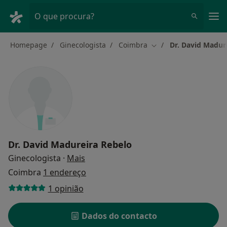
Men
O que procura?
Homepage
Ginecologista
Coimbra
Dr. David Madur
Mudar de cidade
Dr. David Madureira Rebelo
sobre as especializações
Ginecologista
·
Mais
Coimbra
1 endereço
1 opinião
Dados do contacto