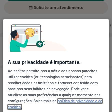
Solicite um atendimento
Experiência
Preços
Consultórios
Opiniões (
Experiência
Mostrar mais detalhes
sobre a experiência
A sua privacidade é importante.
Ao aceitar, permite-nos a nós e aos nossos parceiros
Preços
utilizar cookies (ou tecnologias semelhantes) para
recolher dados estatísticos e fornecer conteúdo com
Sem informação sobre serviços e preços
base nos seus hábitos de navegação. Pode ver e
Este especialista ainda não adicionou nenhuma
atualizar as suas preferências a qualquer momento nas
informação sobre serviços
configurações. Saiba mais na
política de privacidade e de
cookies.