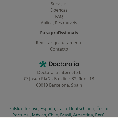
Serviços
Doencas
FAQ
Aplicações móveis
Para profissionais
Registar gratuitamente
Contacto
Contacto
Doctoralia - Homepage
Doctoralia Internet SL
C/ Josep Pla 2 - Building B2, floor 13
08019 Barcelona, Spain
abre num novo separador
abre num novo separador
abre num novo separador
abre num novo separado
abre num n
abre
Polska
,
Türkiye
,
España
,
Italia
,
Deutschland
,
Česko
,
abre num novo separador
abre num novo separador
abre num novo separador
abre num novo separa
abre num no
abre n
Portugal
,
México
,
Chile
,
Brasil
,
Argentina
,
Perú
,