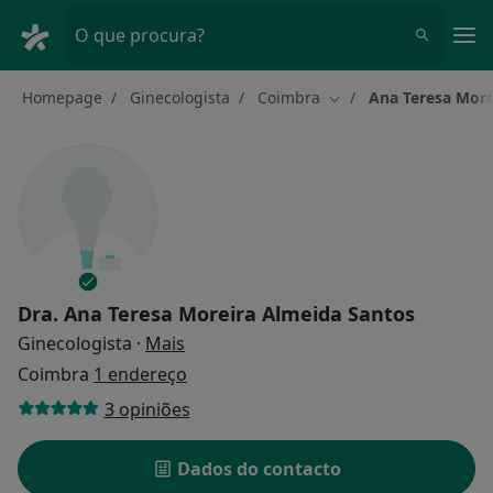
Men
O que procura?
Homepage
Ginecologista
Coimbra
Ana Teresa More
Mudar de cidade
Dra.
Ana Teresa Moreira Almeida Santos
sobre as especializações
Ginecologista
·
Mais
Coimbra
1 endereço
3 opiniões
Dados do contacto