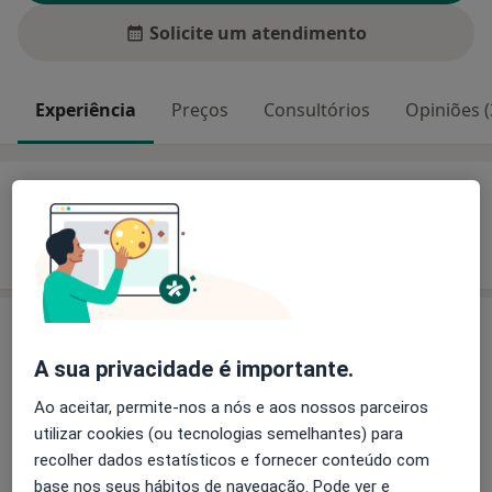
Solicite um atendimento
Experiência
Preços
Consultórios
Opiniões (
Experiência
Mostrar mais detalhes
sobre a experiência
Serviços e preços
A sua privacidade é importante.
Primeira consulta Ginecologia - Obstetricia
Detalhes
Ao aceitar, permite-nos a nós e aos nossos parceiros
utilizar cookies (ou tecnologias semelhantes) para
recolher dados estatísticos e fornecer conteúdo com
Como mostramos os preços?
base nos seus hábitos de navegação. Pode ver e