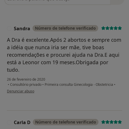
Sandra
Número de telefone verificado
S
A Dra é excelente.Após 2 abortos e sempre com
a idéia que nunca iria ser mãe, tive boas
recomendações e procurei ajuda na Dra.E aqui
está a Leonor com 19 meses.Obrigada por
tudo.
26 de fevereiro de 2020
•
Consultório privado
•
Primeira consulta Ginecologia - Obstetricia
•
na opinião do utilizador Sandra
Denunciar abuso
Carla D
Número de telefone verificado
C