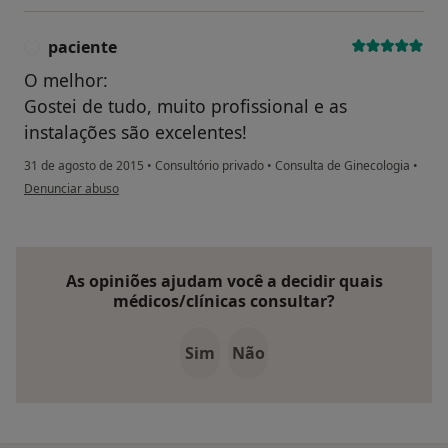
paciente
P
O melhor:
Gostei de tudo, muito profissional e as
instalações são excelentes!
31 de agosto de 2015
•
Consultório privado
•
Consulta de Ginecologia
•
na opinião do utilizador paciente
Denunciar abuso
As opiniões ajudam você a decidir quais
médicos/clínicas consultar?
Sim
Não