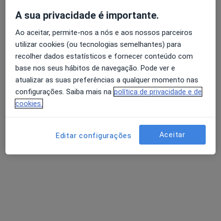
A sua privacidade é importante.
Ao aceitar, permite-nos a nós e aos nossos parceiros
Dr. Bruno Jorge Pereira
Avaliação dos usuários: 4,6 na Play Store e 4,2 na
utilizar cookies (ou tecnologias semelhantes) para
Urologista
Apple
recolher dados estatísticos e fornecer conteúdo com
2 opiniões
base nos seus hábitos de navegação. Pode ver e
atualizar as suas preferências a qualquer momento nas
Morada 1
Morada 2
configurações. Saiba mais na
política de privacidade e de
cookies.
Rua Doutor Francisco Pissarra de Matos 3 R/c Esq, Guarda
•
Mapa
CliNeve - Clinica C. C. Mendes Lda
Aceitar
Editar configurações
Esse especialista não oferece agendamento online para esse endereço.
Solicite um atendimento