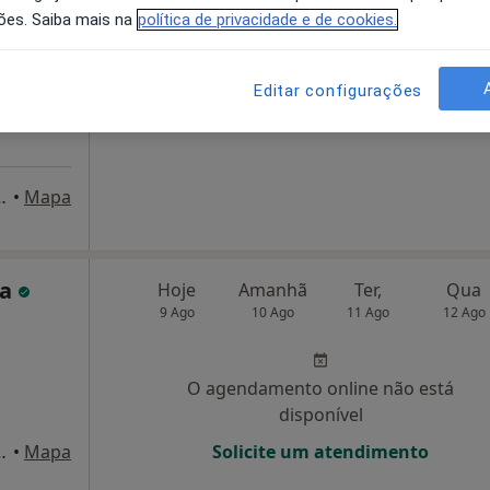
ões. Saiba mais na
política de privacidade e de cookies.
O agendamento online não está
disponível
Editar configurações
Solicite um atendimento
de Matos 3 R/c Esq, Guarda
•
Mapa
va
Hoje
Amanhã
Ter,
Qua
9 Ago
10 Ago
11 Ago
12 Ago
O agendamento online não está
disponível
Matos, 8 R/C Dto, Guarda
•
Mapa
Solicite um atendimento