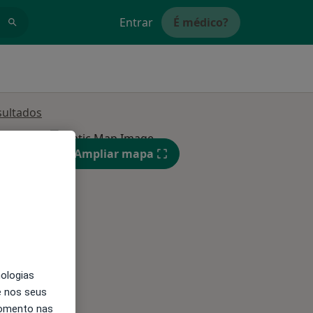
Entrar
É médico?
sultados
Ampliar mapa
nologias
Qui,
Sex,
Sáb,
e nos seus
13 Ago
14 Ago
15 Ago
momento nas