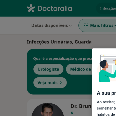
especiali
Datas disponíveis
Mais filtros
•
Infecções Urinárias, Guarda
Qual é a especialização que procura?
Urologista
Médico de família
Veja mais
A sua p
Ao aceitar,
Dr. Bruno Jorge P
semelhante
hábitos de