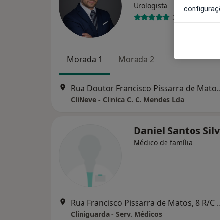
Urologista
configuraç
2 opiniões
Morada 1
Morada 2
Rua Doutor Francisco Pissarra 
CliNeve - Clinica C. C. Mendes Lda
Daniel Santos Sil
Médico de família
Rua Francisco Pissarra de 
Cliniguarda - Serv. Médicos