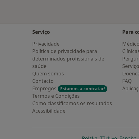
Serviço
Para o
Privacidade
Médic
Política de privacidade para
Clínica
determinados profissionais de
Pergun
saúde
Serviç
Quem somos
Doenc
Contacto
FAQ
Empregos
Aplica
Estamos a contratar!
Termos e Condições
Como classificamos os resultados
Acessibilidade
abre num novo s
abre num
a
Polska
,
Türkiye
,
España
,