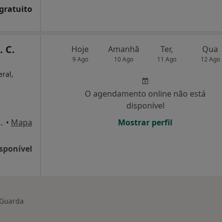
 gratuito
. C.
Hoje
Amanhã
Ter,
Qua
9 Ago
10 Ago
11 Ago
12 Ago
eral,
O agendamento online não está
disponível
de Matos 3 R/c Esq, Guarda
•
Mapa
Mostrar perfil
sponível
Guarda
r de cidade