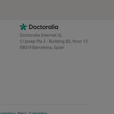
Contacto
Doctoralia - Homepage
Doctoralia Internet SL
C/ Josep Pla 2 - Building B2, floor 13
08019 Barcelona, Spain
dor
 separador
 novo separador
re num novo separador
abre num novo separador
abre num novo separador
abre num novo separador
rgentina
,
Perú
,
Colombia