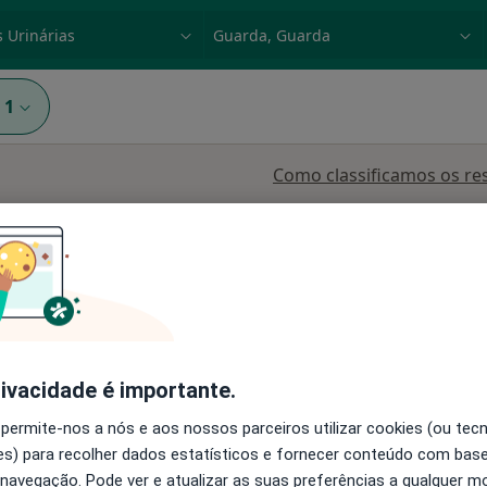
dade, doença ou nome
p. ex. Lisboa
1
Como classificamos os re
Cardiologista
Cirurgião geral
Dermatologista
rivacidade é importante.
 permite-nos a nós e aos nossos parceiros utilizar cookies (ou tec
ereira
Hoje
Amanhã
Ter,
Qua
s) para recolher dados estatísticos e fornecer conteúdo com bas
9 Ago
10 Ago
11 Ago
12 Ago
 navegação. Pode ver e atualizar as suas preferências a qualquer 