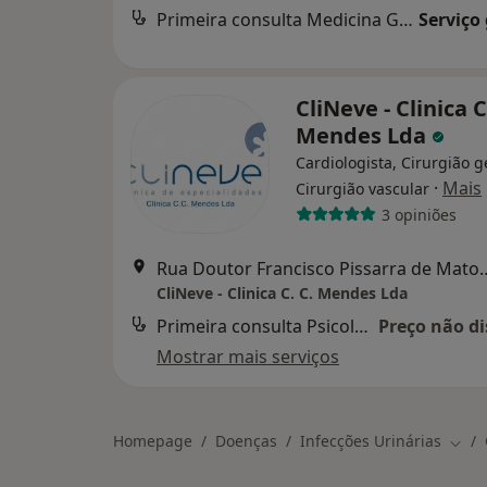
Primeira consulta Medicina Geral e Familiar
Serviço
CliNeve - Clinica C
Mendes Lda
Cardiologista, Cirurgião g
·
Mais
Cirurgião vascular
3 opiniões
Rua Doutor Francisco Pissarra 
CliNeve - Clinica C. C. Mendes Lda
Primeira consulta Psicologia
Preço não di
Mostrar mais serviços
Homepage
Doenças
Infecções Urinárias
Muda