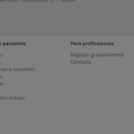
Mudar de cidade
s pacientes
Para profissionais
os
Registar gratuitamente
s
Contacto
tas e respostas
os
as
ções móveis