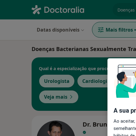
especiali
Datas disponíveis
Mais filtros
•
Doenças Bacterianas Sexualmente Tra
Qual é a especialização que procura?
Urologista
Cardiologista
Cir
Veja mais
A sua p
Ao aceitar,
Dr. Bruno Jorge P
semelhante
hábitos de