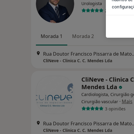
Urologista
configuraç
2 opiniões
Morada 1
Morada 2
Rua Doutor Francisco Pissarra 
CliNeve - Clinica C. C. Mendes Lda
CliNeve - Clinica C
Mendes Lda
Cardiologista, Cirurgião g
·
Mais
Cirurgião vascular
3 opiniões
Rua Doutor Francisco Pissarra 
CliNeve - Clinica C. C. Mendes Lda