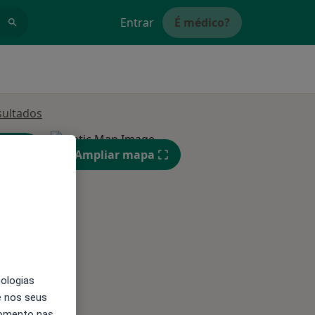
Entrar
É médico?
sultados
Ampliar mapa
nologias
Segunda-feira
Ter,
Qua
e nos seus
10 Ago
11 Ago
12 Ago
momento nas