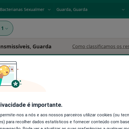
dade, doença ou nome
p. ex. Lisboa
1
nsmissíveis, Guarda
Como classificamos os re
urgião geral
Dermatologista
Endocrinologista
rivacidade é importante.
 permite-nos a nós e aos nossos parceiros utilizar cookies (ou tec
ereira
Hoje
Amanhã
Sáb,
Dom,
s) para recolher dados estatísticos e fornecer conteúdo com bas
6 Ago
7 Ago
8 Ago
9 Ago
 navegação. Pode ver e atualizar as suas preferências a qualquer 