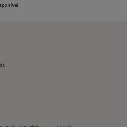
sponível
rda
nadas em Guarda
ualmente Transmissíveis
Guarda