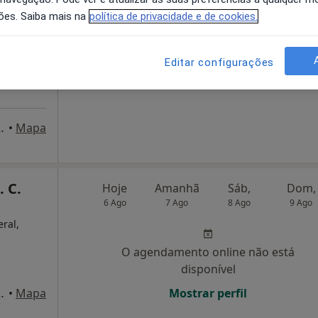
ões. Saiba mais na
política de privacidade e de cookies.
O agendamento online não está
disponível
Editar configurações
Solicite um atendimento
de Matos 3 R/c Esq, Guarda
•
Mapa
. C.
Hoje
Amanhã
Sáb,
Dom,
6 Ago
7 Ago
8 Ago
9 Ago
eral,
O agendamento online não está
disponível
de Matos 3 R/c Esq, Guarda
•
Mapa
Mostrar perfil