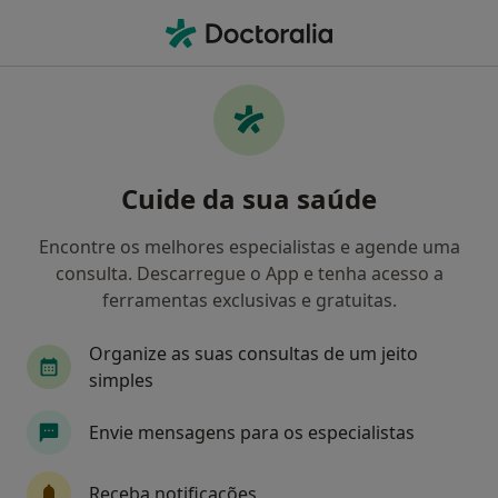
Men
Médico De Família • Lisboa, Lisboa
Filters
• 1
Mapa
Médicos de família recomendados de
Cuide da sua saúde
Europamut em Lisboa
Como classificamos os resultados
Encontre os melhores especialistas e agende uma
consulta. Descarregue o App e tenha acesso a
ferramentas exclusivas e gratuitas.
Organize as suas consultas de um jeito
simples
Envie mensagens para os especialistas
Dr. Fernando Delgado
Receba notificações
Médico de família, Clínico geral