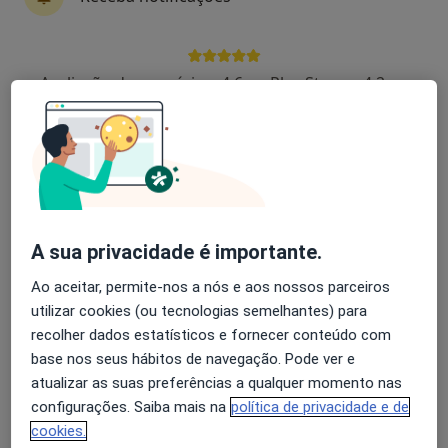
6 opiniões
Rua Professor Fernando Fonseca, Lisboa
•
Mapa
Avaliação dos usuários: 4,6 na Play Store e 4,2 na
Clínica Cuf Alvalade
Apple
Esse especialista não oferece agendamento online para esse endereço.
Solicite um atendimento
A sua privacidade é importante.
Ao aceitar, permite-nos a nós e aos nossos parceiros
utilizar cookies (ou tecnologias semelhantes) para
recolher dados estatísticos e fornecer conteúdo com
base nos seus hábitos de navegação. Pode ver e
Dr. Orlando Almeida Ramos
atualizar as suas preferências a qualquer momento nas
configurações. Saiba mais na
política de privacidade e de
Médico de família, Especialista em medicina tropical
cookies.
Bloco B, Loja, R. José Gomes Monteiro 4, Odivelas
•
Mapa