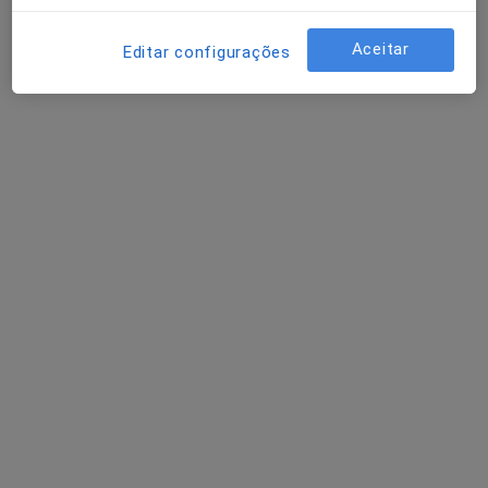
Walk'In Clinics Odivelas
Aceitar
Editar configurações
Esse especialista não oferece agendamento online para esse endereço.
Solicite um atendimento
Dra. Inês Rosas
Médico de família, Clínico geral
1 opinião
Rua Adriano Correia de Oliveira, Lisboa
•
Mapa
Medical One - Centro Clínico