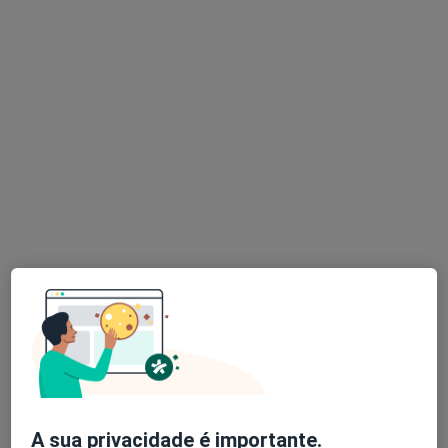
Isabel Do Carmo
Endocrinologista, Nutricionista
Av. 5 de Outubro, 56 - 6ºandar, Lisboa
•
Mapa
Isabel Do Carmo
Nenhum profissional neste centro médico tem consultas disponíveis
Mostrar perfil
Prof-Drª Mariana Pereira Monteiro
Endocrinologista
A sua privacidade é importante.