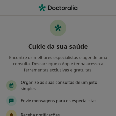
Men
Endocrinologista
Filters
Mapa
Endocrinologistas
Cuide da sua saúde
Como classificamos os resultados
Encontre os melhores especialistas e agende uma
consulta. Descarregue o App e tenha acesso a
Escolha a localidade para a qual procura o especialista.
ferramentas exclusivas e gratuitas.
Lisboa
Porto
Coimbra
Faro
Alm
Organize as suas consultas de um jeito
simples
Envie mensagens para os especialistas
Receba notificações