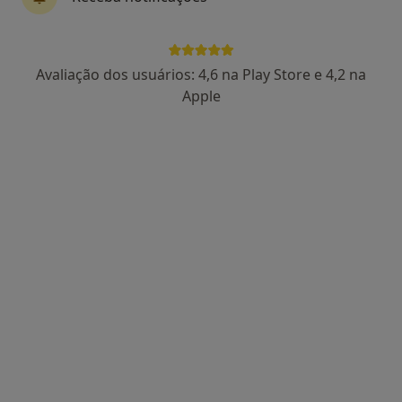
Primis
Avaliação dos usuários: 4,6 na Play Store e 4,2 na
·
Mais
Endocrinologista, Acupuntor, Dentista
Apple
Av Eng Duarte Pacheco, Leiria
•
Mapa
Primis
Nenhum profissional neste centro médico tem consultas disponíveis
Mostrar perfil