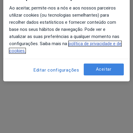
4 opiniões
Ao aceitar, permite-nos a nós e aos nossos parceiros
R Sá Bandeira 562,1º-E, Porto
•
Mapa
utilizar cookies (ou tecnologias semelhantes) para
Consultório privado
recolher dados estatísticos e fornecer conteúdo com
Esse especialista não oferece agendamento online para esse endereço.
base nos seus hábitos de navegação. Pode ver e
atualizar as suas preferências a qualquer momento nas
Solicite um atendimento
configurações. Saiba mais na
política de privacidade e de
cookies.
Aceitar
Editar configurações
Dr. Jose Luis Castedo
Endocrinologista
1 opinião