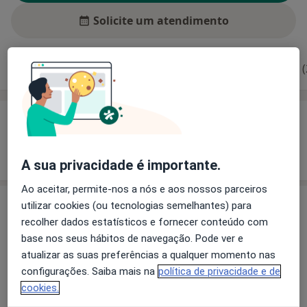
Solicite um atendimento
Experiência
Preços
Consultórios
Opiniões (
Experiência
Mostrar mais detalhes
sobre a experiência
A sua privacidade é importante.
Ao aceitar, permite-nos a nós e aos nossos parceiros
utilizar cookies (ou tecnologias semelhantes) para
Preços
recolher dados estatísticos e fornecer conteúdo com
Sem informação sobre serviços e preços
base nos seus hábitos de navegação. Pode ver e
Este especialista ainda não adicionou nenhuma
atualizar as suas preferências a qualquer momento nas
informação sobre serviços
configurações. Saiba mais na
política de privacidade e de
cookies.