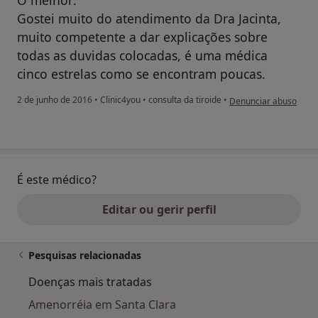
O melhor:
Gostei muito do atendimento da Dra Jacinta,
muito competente a dar explicações sobre
todas as duvidas colocadas, é uma médica
cinco estrelas como se encontram poucas.
na opinião do utilizad
2 de junho de 2016
•
Clinic4you
•
consulta da tiroide
•
Denunciar abuso
É este médico?
Editar ou gerir perfil
Pesquisas relacionadas
Doenças mais tratadas
Amenorréia em Santa Clara