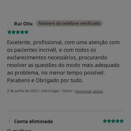
Rui Oliv.
Número de telefone verificado
R
Excelente, profissional, com uma atenção com
os pacientes incrivél, e com todos os
exclarecimentos necessários, procurando
resolver as questões do modo mais adequado
ao problema, no menor tempo possível.
Parabens e Obrigado por tudo.
na opinião do utilizador Rui Oliv.
2 de junho de 2022
•
outro lugar
•
Outro
•
Denunciar abuso
Conta eliminada