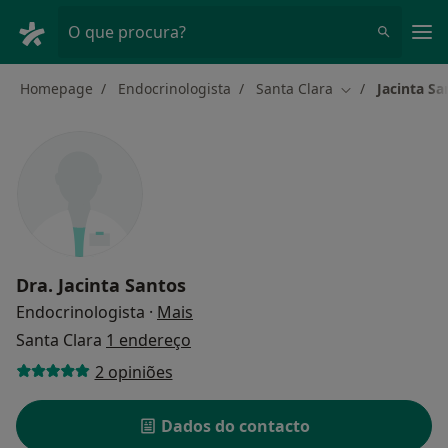
Men
O que procura?
Homepage
Endocrinologista
Santa Clara
Jacinta Sa
Mudar de cidad
Dra.
Jacinta Santos
sobre as especializações
Endocrinologista
·
Mais
Santa Clara
1 endereço
2 opiniões
Dados do contacto