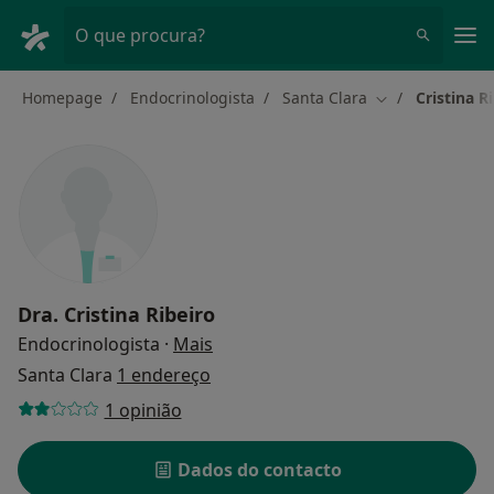
Men
O que procura?
Homepage
Endocrinologista
Santa Clara
Cristina R
Mudar de cidad
Dra.
Cristina Ribeiro
sobre as especializações
Endocrinologista
·
Mais
Santa Clara
1 endereço
1 opinião
Dados do contacto