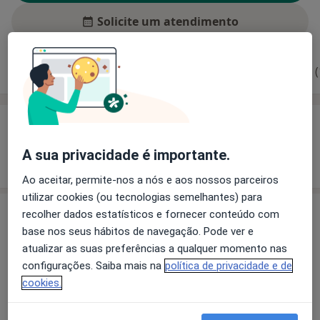
Solicite um atendimento
Experiência
Preços
Consultórios
Opiniões (
Experiência
A sua privacidade é importante.
Mostrar mais detalhes
sobre a experiência
Ao aceitar, permite-nos a nós e aos nossos parceiros
utilizar cookies (ou tecnologias semelhantes) para
recolher dados estatísticos e fornecer conteúdo com
Preços
base nos seus hábitos de navegação. Pode ver e
Sem informação sobre serviços e preços
atualizar as suas preferências a qualquer momento nas
Este especialista ainda não adicionou nenhuma
configurações. Saiba mais na
política de privacidade e de
informação sobre serviços
cookies.