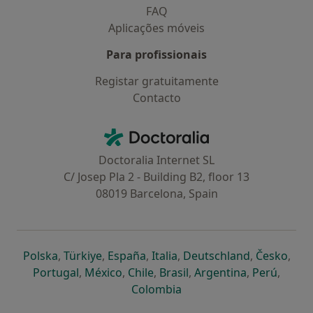
FAQ
Aplicações móveis
Para profissionais
Registar gratuitamente
Contacto
Contacto
Doctoralia - Homepage
Doctoralia Internet SL
C/ Josep Pla 2 - Building B2, floor 13
08019 Barcelona, Spain
abre num novo separador
abre num novo separador
abre num novo separador
abre num novo separado
abre num n
abre
Polska
,
Türkiye
,
España
,
Italia
,
Deutschland
,
Česko
,
abre num novo separador
abre num novo separador
abre num novo separador
abre num novo separa
abre num no
abre n
Portugal
,
México
,
Chile
,
Brasil
,
Argentina
,
Perú
,
abre num novo separad
Colombia