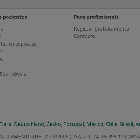
s pacientes
Para profissionais
os
Registar gratuitamente
s
Contacto
tas e respostas
os
as
ções móveis
eparador
 novo separador
bre num novo separador
abre num novo separador
abre num novo separador
abre num novo separador
abre num novo separa
abre num novo
abre num
ab
Italia
,
Deutschland
,
Česko
,
Portugal
,
México
,
Chile
,
Brasil
,
A
GULAMENTO (UE) 2022/2065 (DSA) art. 24: 15.395.179 “AM