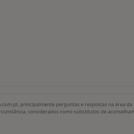
 procurados
a.com.pt, principalmente perguntas e respostas na área d
rcunstância, considerados como substitutos de aconselha