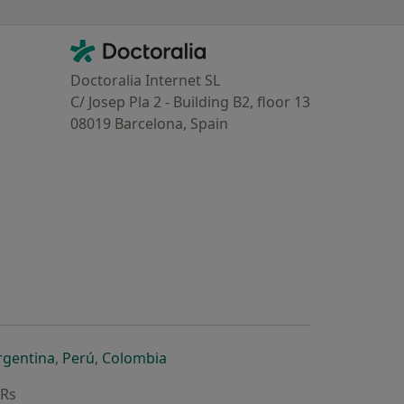
Contacto
Doctoralia - Homepage
Doctoralia Internet SL
C/ Josep Pla 2 - Building B2, floor 13
08019 Barcelona, Spain
dor
 separador
 novo separador
re num novo separador
abre num novo separador
abre num novo separador
abre num novo separador
rgentina
,
Perú
,
Colombia
ARs