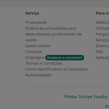
Serviço
Para o
Privacidade
Médic
Política de privacidade para
Clínica
determinados profissionais de
Pergun
saúde
Serviç
Quem somos
Doenc
Contacto
FAQ
Empregos
Aplica
Estamos a contratar!
Termos e Condições
Como classificamos os resultados
Acessibilidade
abre num novo s
abre num
a
Polska
,
Türkiye
,
España
,
RE