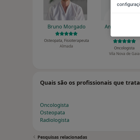
configuraç
Bruno Morgado
António Morei
Pinto
Osteopata, Fisioterapeuta
Almada
Oncologista
Vila Nova de Gaia
Quais são os profissionais que tra
Oncologista
Osteopata
Radiologista
Pesquisas relacionadas