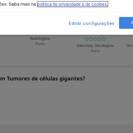
ões. Saiba mais na
política de privacidade e de cookies.
Editar configurações
ra
Carlos Krug Noronha
Carlos Manuel Sousa
Sottomayor
T
Radiologista
Porto
Internista, Oncologista
Porto
tam Tumores de células gigantes?