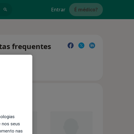
Entrar
É médico?
ntas frequentes
nologias
e nos seus
momento nas