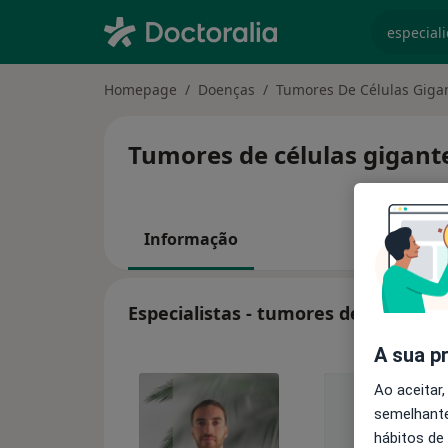
especiali
Homepage
Doenças
Tumores De Células Giga
Tumores de células gigante
Informação
Especialistas - tumores de células 
A sua p
Ao aceitar,
semelhante
hábitos de