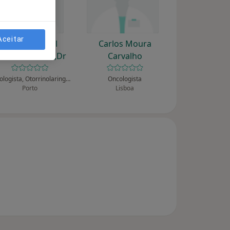
Aceitar
Carlos Manuel
Carlos Moura
orrão Pinheiro,Dr
Carvalho
Oncologista, Otorrinolaringologista
Oncologista
Porto
Lisboa