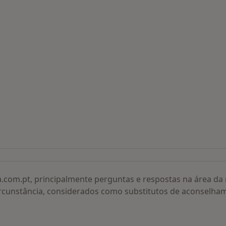
 procurados
a.com.pt, principalmente perguntas e respostas na área d
rcunstância, considerados como substitutos de aconselha