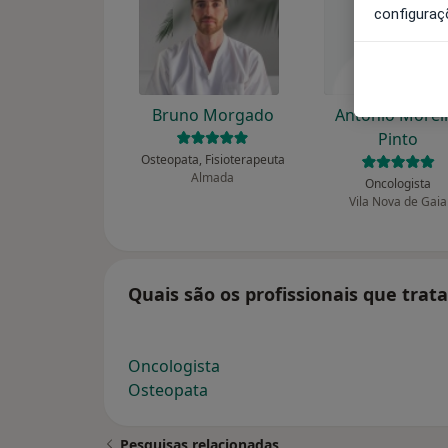
configuraç
Bruno Morgado
António Morei
Pinto
Osteopata, Fisioterapeuta
Almada
Oncologista
Vila Nova de Gaia
Quais são os profissionais que tra
Oncologista
Osteopata
Pesquisas relacionadas