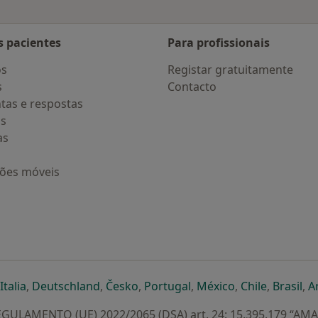
s pacientes
Para profissionais
os
Registar gratuitamente
s
Contacto
tas e respostas
os
as
ções móveis
eparador
 novo separador
bre num novo separador
abre num novo separador
abre num novo separador
abre num novo separador
abre num novo separa
abre num novo
abre num
ab
Italia
,
Deutschland
,
Česko
,
Portugal
,
México
,
Chile
,
Brasil
,
A
GULAMENTO (UE) 2022/2065 (DSA) art. 24: 15.395.179 “AM