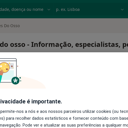
dade, doença ou nome
p. ex. Lisboa
es Do Osso
do osso - Informação, especialistas, 
antes do osso
rivacidade é importante.
 permite-nos a nós e aos nossos parceiros utilizar cookies (ou tec
s) para recolher dados estatísticos e fornecer conteúdo com bas
 navegação. Pode ver e atualizar as suas preferências a qualquer 