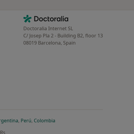
Contacto
Doctoralia - Homepage
Doctoralia Internet SL
C/ Josep Pla 2 - Building B2, floor 13
08019 Barcelona, Spain
dor
 separador
 novo separador
re num novo separador
abre num novo separador
abre num novo separador
abre num novo separador
rgentina
,
Perú
,
Colombia
ARs