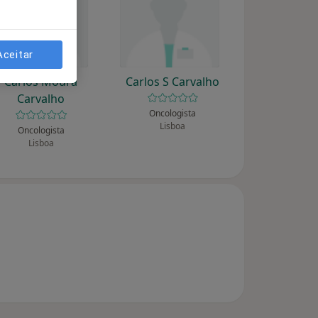
Aceitar
Carlos Moura
Carlos S Carvalho
Carvalho
Oncologista
Lisboa
Oncologista
Lisboa