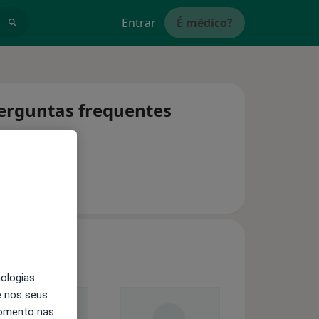
Entrar
É médico?
perguntas frequentes
nologias
e nos seus
momento nas