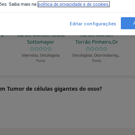
ões. Saiba mais na
política de privacidade e de cookies.
Editar configurações
ra
Carlos Manuel Sousa
Carlos Manuel
Sottomayor
Torrão Pinheiro,Dr
Internista, Oncologista
Oncologista, Otorrinolaringologista
Porto
Porto
tam Tumor de células gigantes do osso?