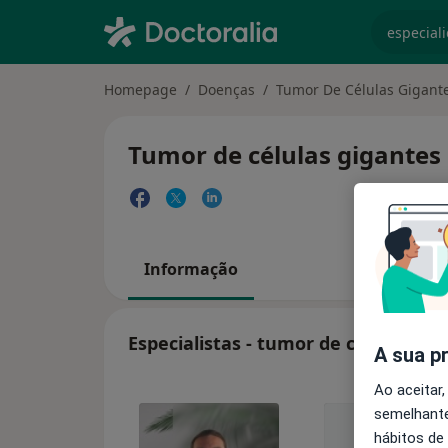
especiali
Homepage
Doenças
Tumor De Células Gigant
Tumor de células gigantes 
Informação
Especialistas - tumor de células gig
A sua p
Ao aceitar,
semelhante
hábitos de