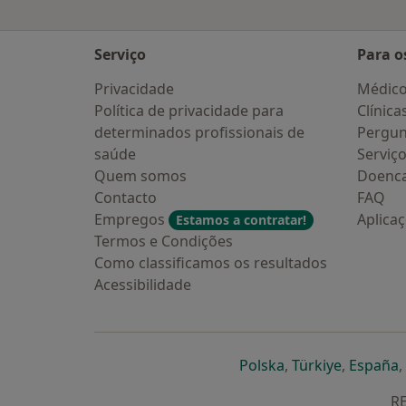
Serviço
Para o
Privacidade
Médic
Política de privacidade para
Clínica
determinados profissionais de
Pergun
saúde
Serviç
Quem somos
Doenc
Contacto
FAQ
Empregos
Aplica
Estamos a contratar!
Termos e Condições
Como classificamos os resultados
Acessibilidade
abre num novo s
abre num
a
Polska
,
Türkiye
,
España
,
RE