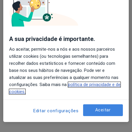
Avaliação dos usuários: 4,6 na Play Store e 4,2 na
Dra. Maria João Andrade
Apple
Psicólogo
A sua privacidade é importante.
Ao aceitar, permite-nos a nós e aos nossos parceiros
Morada 1
Morada 2
utilizar cookies (ou tecnologias semelhantes) para
recolher dados estatísticos e fornecer conteúdo com
Rua da Várzea 71, Torres Novas
•
Mapa
base nos seus hábitos de navegação. Pode ver e
Hope Clinic
atualizar as suas preferências a qualquer momento nas
Primeira consulta Psicologia
60 €
configurações. Saiba mais na
política de privacidade e de
cookies.
Esse especialista não oferece agendamento online para esse endereço.
Solicite um atendimento
Aceitar
Editar configurações