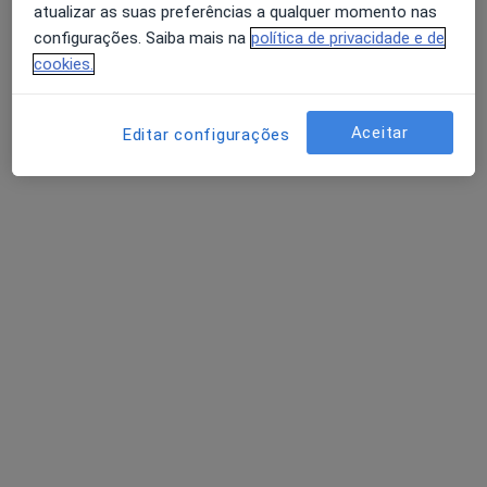
atualizar as suas preferências a qualquer momento nas
configurações. Saiba mais na
política de privacidade e de
Dr. André Mendes
cookies.
Psicólogo
11 opiniões
Aceitar
Editar configurações
R. do Condestábre no2, Quarteira
•
Mapa
Centro de Saúde Integral
Consulta online
desde 50 €
Esse especialista não oferece agendamento online para esse endereço.
Solicite um atendimento