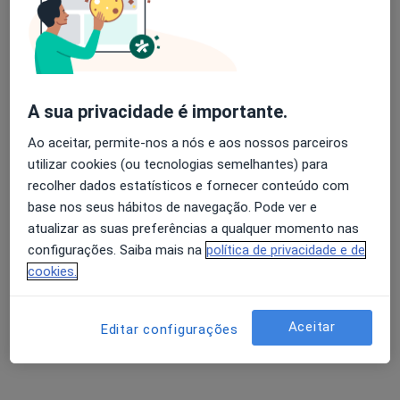
Américo Esteves
Avaliação dos usuários: 4,6 na Play Store e 4,2 na
Clínico geral, Hematologista
Apple
Sintra
A sua privacidade é importante.
Ao aceitar, permite-nos a nós e aos nossos parceiros
Américo Esteves
utilizar cookies (ou tecnologias semelhantes) para
recolher dados estatísticos e fornecer conteúdo com
Clínico geral, Hematologista
base nos seus hábitos de navegação. Pode ver e
Parede
atualizar as suas preferências a qualquer momento nas
configurações. Saiba mais na
política de privacidade e de
António J Cabral Gonçalves
cookies.
Clínico geral, Hematologista
Lisboa
Aceitar
Editar configurações
António Moreira Pinto