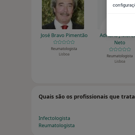
configuraç
José Bravo Pimentão
Adriano J More
Neto
Reumatologista
Lisboa
Reumatologista
Lisboa
Quais são os profissionais que trat
Infectologista
Reumatologista