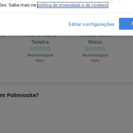
ões. Saiba mais na
política de privacidade e de cookies.
Editar configurações
ira
António Albino
António Carlos
Teixeira
Matos
Reumatologista
Reumatologista
Maia
Algés
am Polimiosite?