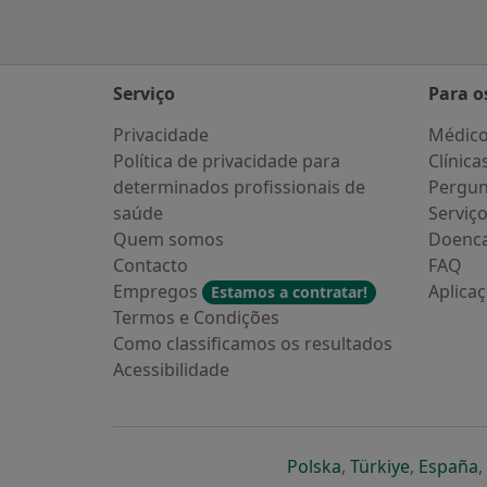
Serviço
Para o
Privacidade
Médic
Política de privacidade para
Clínica
determinados profissionais de
Pergun
saúde
Serviç
Quem somos
Doenc
Contacto
FAQ
Empregos
Aplica
Estamos a contratar!
Termos e Condições
Como classificamos os resultados
Acessibilidade
abre num novo s
abre num
a
Polska
,
Türkiye
,
España
,