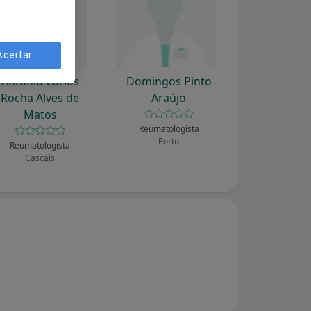
Aceitar
António Carlos
Domingos Pinto
Rocha Alves de
Araújo
Matos
Reumatologista
Porto
Reumatologista
Cascais