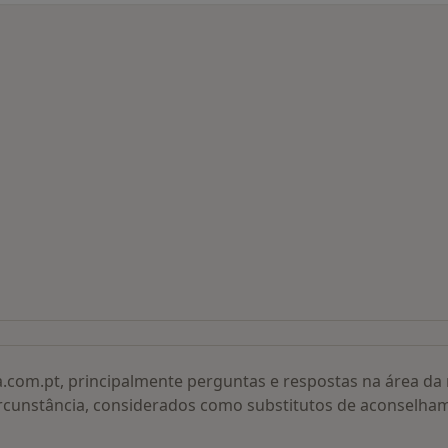
 procurados
a.com.pt, principalmente perguntas e respostas na área d
rcunstância, considerados como substitutos de aconselha