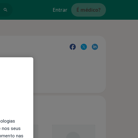
Entrar
É médico?
nologias
e nos seus
momento nas