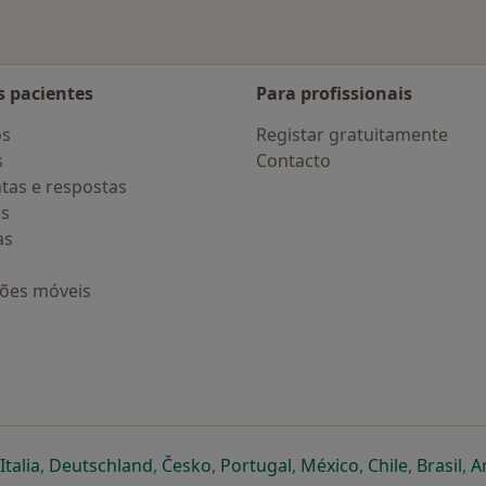
s pacientes
Para profissionais
os
Registar gratuitamente
s
Contacto
tas e respostas
os
as
ções móveis
eparador
 novo separador
bre num novo separador
abre num novo separador
abre num novo separador
abre num novo separador
abre num novo separa
abre num novo
abre num
ab
Italia
,
Deutschland
,
Česko
,
Portugal
,
México
,
Chile
,
Brasil
,
A