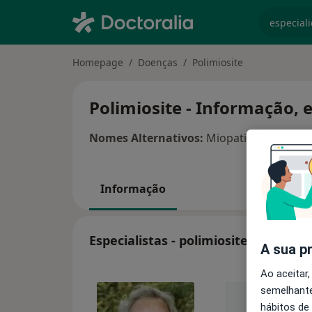
especiali
Homepage
Doenças
Polimiosite
Polimiosite - Informação, 
Nomes Alternativos:
Miopatia inflamatóri
Informação
Especialistas - polimiosite
A sua p
Ao aceitar,
semelhante
hábitos de