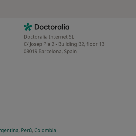
Contacto
Doctoralia - Homepage
Doctoralia Internet SL
C/ Josep Pla 2 - Building B2, floor 13
08019 Barcelona, Spain
dor
 separador
 novo separador
re num novo separador
abre num novo separador
abre num novo separador
abre num novo separador
rgentina
,
Perú
,
Colombia