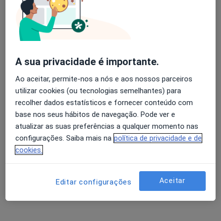
A Baldaque Faria
Avaliação dos usuários: 4,6 na Play Store e 4,2 na
Endocrinologista
Apple
Porto
A sua privacidade é importante.
Ao aceitar, permite-nos a nós e aos nossos parceiros
A Bianchi Aguiar
utilizar cookies (ou tecnologias semelhantes) para
recolher dados estatísticos e fornecer conteúdo com
Pediatra
base nos seus hábitos de navegação. Pode ver e
Porto
atualizar as suas preferências a qualquer momento nas
configurações. Saiba mais na
política de privacidade e de
A José Ribeiro Domingues
cookies.
Pediatra
Porto
Aceitar
Editar configurações
Alberto A M Caldas Afonso