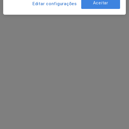
Aceitar
Fisioterapeuta, Especialista em medicina física e reabilitação,
Editar configurações
Terapeuta alternativo
Morada 1
Morada 2
Rua Maria Machado, Amadora
•
Mapa
Fisialfornel-Clínica de Fisioterapia de Alfornelos
Esse especialista não oferece agendamento online para esse endereço.
Solicite um atendimento