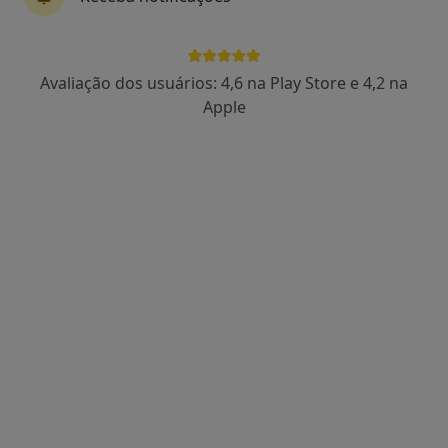
João Brites
Avaliação dos usuários: 4,6 na Play Store e 4,2 na
Fisioterapeuta
Apple
Rua Adão Manuel Ramos Barata 2a,
•
Mapa
TEC Physio
Avaliação Fisioterapia
50 €
Esse especialista não oferece agendamento online para esse endereço.
Solicite um atendimento