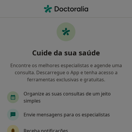
Men
Luxações • Moscavide, Lisboa
Filters
• 1
Mapa
Luxações, Moscavide
Cuide da sua saúde
Como classificamos os resultados
Encontre os melhores especialistas e agende uma
consulta. Descarregue o App e tenha acesso a
Qual é a especialização que procura?
ferramentas exclusivas e gratuitas.
Fisioterapeuta
Terapeuta alternativo
Den
Organize as suas consultas de um jeito
simples
Envie mensagens para os especialistas
Receba notificações