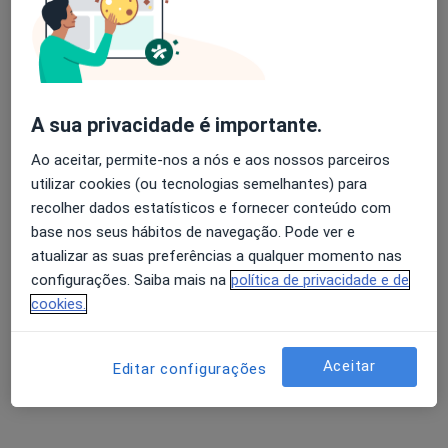
Mário Andrade
Avaliação dos usuários: 4,6 na Play Store e 4,2 na
Osteopata, Podologista
Apple
Vila Das Aves
A sua privacidade é importante.
Ao aceitar, permite-nos a nós e aos nossos parceiros
Diogo Santos
utilizar cookies (ou tecnologias semelhantes) para
recolher dados estatísticos e fornecer conteúdo com
Osteopata
base nos seus hábitos de navegação. Pode ver e
Lisboa
atualizar as suas preferências a qualquer momento nas
configurações. Saiba mais na
política de privacidade e de
Bruno Morgado
cookies.
Osteopata, Fisioterapeuta
Almada
Aceitar
Editar configurações
António Moreira Pinto