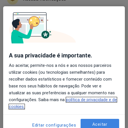
Dr. Ricardo Nuno Thumann C. Vale
Avaliação dos usuários: 4,6 na Play Store e 4,2 na
Pereira
Apple
Cirurgião vascular
Morada 1
Morada 2
Morada 3
A sua privacidade é importante.
Ao aceitar, permite-nos a nós e aos nossos parceiros
Rua Camilo Pessanha, nº 1, Coimbra
•
Mapa
utilizar cookies (ou tecnologias semelhantes) para
Clínica Particular de Coimbra
recolher dados estatísticos e fornecer conteúdo com
Esse especialista não oferece agendamento online para esse endereço.
base nos seus hábitos de navegação. Pode ver e
atualizar as suas preferências a qualquer momento nas
Solicite um atendimento
configurações. Saiba mais na
política de privacidade e de
cookies.
Aceitar
Editar configurações