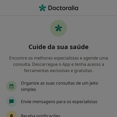
Men
Estenose Das Carótidas • Coimbra, Coimbra
Filters
• 1
Mapa
Estenose das Carótidas, Coimbra
Cuide da sua saúde
Como classificamos os resultados
Encontre os melhores especialistas e agende uma
consulta. Descarregue o App e tenha acesso a
Qual é a especialização que procura?
ferramentas exclusivas e gratuitas.
Cirurgião vascular
Dermatologista
Oftal
Organize as suas consultas de um jeito
simples
Envie mensagens para os especialistas
Receba notificações