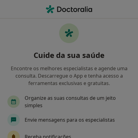
Men
Esquizofrenia E Transtornos Com Características Psicóticas • Lisboa, Lisboa
Filters
• 1
Mapa
Esquizofrenia e Transtornos com
Cuide da sua saúde
Características Psicóticas, Lisboa
Como classificamos os resultados
Encontre os melhores especialistas e agende uma
consulta. Descarregue o App e tenha acesso a
ferramentas exclusivas e gratuitas.
Qual é a especialização que procura?
Organize as suas consultas de um jeito
Psiquiatra
Psicólogo
Alergologista
A
simples
Envie mensagens para os especialistas
Receba notificações