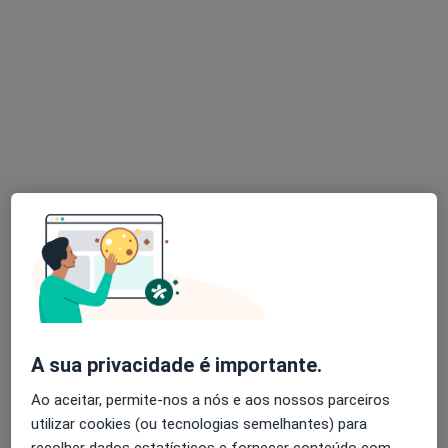
Dra. Círia Pereira
Psiquiatra
1 opinião
Morada 1
Morada 2
Morada 3
Morada 4
Rua Manuel Tito de Morais, 2, Caparica
•
Mapa
Clínica Cuf Almada
Esse especialista não oferece agendamento online para esse endereço.
Solicite um atendimento
A sua privacidade é importante.
Ao aceitar, permite-nos a nós e aos nossos parceiros
utilizar cookies (ou tecnologias semelhantes) para
recolher dados estatísticos e fornecer conteúdo com