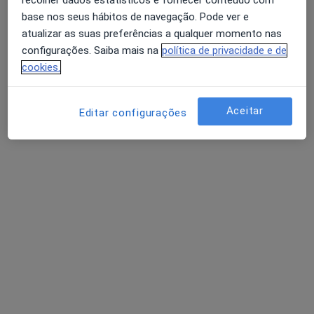
base nos seus hábitos de navegação. Pode ver e
atualizar as suas preferências a qualquer momento nas
configurações. Saiba mais na
política de privacidade e de
cookies.
Dr. Daniel Esteves de Sousa
Psiquiatra
Aceitar
Editar configurações
2 opiniões
R. Julieta Ferrão 12, Piso 8, Escritório 805,
•
Mapa
Espaço Existência - Psicologia Clínica & Psicoterapia
Consulta online
Preço não disponível
Esse especialista não oferece agendamento online para esse endereço.
Solicite um atendimento