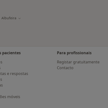
adas em Albufeira
Albufeira
ar de cidade
Mudar de cidade
s pacientes
Para profissionais
os
Registar gratuitamente
s
Contacto
tas e respostas
os
as
ções móveis