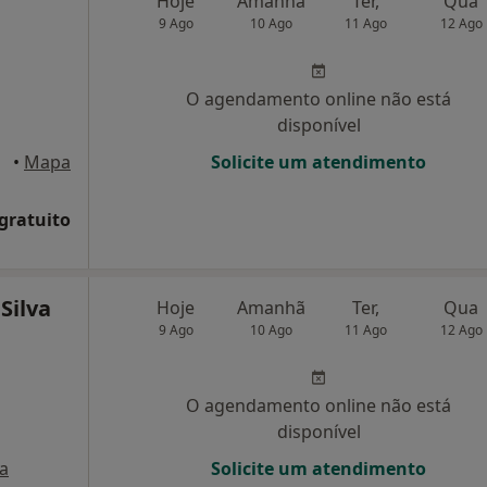
Hoje
Amanhã
Ter,
Qua
9 Ago
10 Ago
11 Ago
12 Ago
O agendamento online não está
disponível
eira
•
Mapa
Solicite um atendimento
 gratuito
Silva
Hoje
Amanhã
Ter,
Qua
9 Ago
10 Ago
11 Ago
12 Ago
O agendamento online não está
disponível
a
Solicite um atendimento