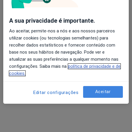
A sua privacidade é importante.
Marlene Marques
Avaliação dos usuários: 4,6 na Play Store e 4,2 na
Dentista
Ao aceitar, permite-nos a nós e aos nossos parceiros
Apple
3 opiniões
utilizar cookies (ou tecnologias semelhantes) para
recolher dados estatísticos e fornecer conteúdo com
Morada 1
Morada 2
base nos seus hábitos de navegação. Pode ver e
atualizar as suas preferências a qualquer momento nas
configurações. Saiba mais na
política de privacidade e de
R. António Sérgio, Edifício Liberal 1º F e G, Guarda
•
Mapa
cookies.
Marlene Marques - Clínica Dentária Guarda
Esse especialista não oferece agendamento online para esse endereço.
Aceitar
Editar configurações
Solicite um atendimento