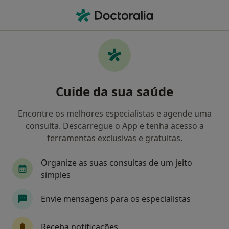
Men
Distúrbios Da Voz • Braga, Braga
Filters
• 1
Mapa
Distúrbios Da Voz, Braga
Cuide da sua saúde
Como classificamos os resultados
Encontre os melhores especialistas e agende uma
consulta. Descarregue o App e tenha acesso a
Qual é a especialização que procura?
ferramentas exclusivas e gratuitas.
Terapeuta da fala
Alergologista
Psicólogo
Organize as suas consultas de um jeito
simples
Envie mensagens para os especialistas
Receba notificações