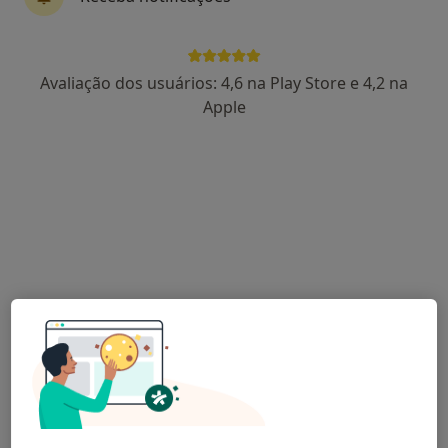
Roberta Neves
Avaliação dos usuários: 4,6 na Play Store e 4,2 na
Terapeuta da fala
Apple
Braga, Portugal, Braga
•
Mapa
Roberta Neves - Terapeuta da Fala
Consulta domiciliar Terapia da Fala
35 €
Esse especialista não oferece agendamento online para esse endereço.
Solicite um atendimento