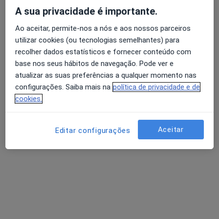
A sua privacidade é importante.
Dra. Lia Roque
Ao aceitar, permite-nos a nós e aos nossos parceiros
Terapeuta da fala
utilizar cookies (ou tecnologias semelhantes) para
recolher dados estatísticos e fornecer conteúdo com
R. Teixeira de Pascoais 211, Guimarães
•
Mapa
base nos seus hábitos de navegação. Pode ver e
Guimaclinic
atualizar as suas preferências a qualquer momento nas
Primeira consulta Terapia da Fala
45 €
configurações. Saiba mais na
política de privacidade e de
Esse especialista não oferece agendamento online para esse endereço.
cookies.
Solicite um atendimento
Aceitar
Editar configurações