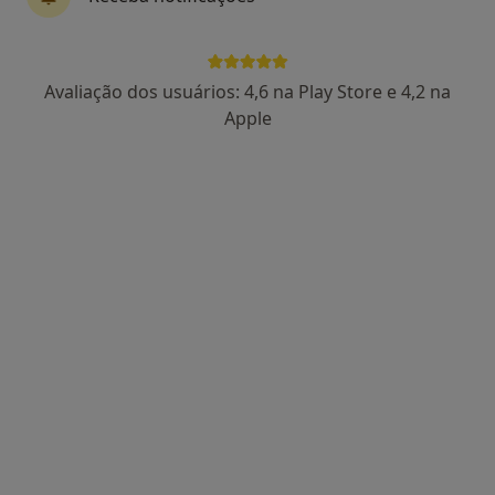
Dra. Liliana Cruz
Avaliação dos usuários: 4,6 na Play Store e 4,2 na
Psicólogo
Apple
18 opiniões
Rua da República 1994, Santa Maria da Feira
•
Mapa
Consultório de Psicologia - Presencial e Online - Santa Maria da Feira
Consulta online de Psicologia
50 €
Esse especialista não oferece agendamento online para esse endereço.
Solicite um atendimento