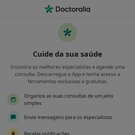
Men
Depressão Pós-Parto • São João de Ver, Aveiro
Filters
• 1
Mapa
Depressão Pós-Parto, São João de Ver
Cuide da sua saúde
Como classificamos os resultados
Encontre os melhores especialistas e agende uma
consulta. Descarregue o App e tenha acesso a
Qual é a especialização que procura?
ferramentas exclusivas e gratuitas.
Psicólogo
Dentista
Organize as suas consultas de um jeito
simples
Envie mensagens para os especialistas
Receba notificações