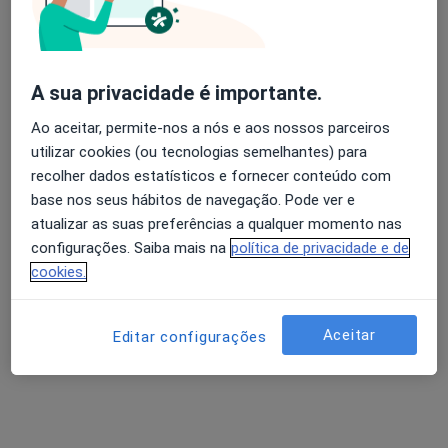
A sua privacidade é importante.
Ao aceitar, permite-nos a nós e aos nossos parceiros
Dra. Joana Roque
utilizar cookies (ou tecnologias semelhantes) para
Psicólogo
recolher dados estatísticos e fornecer conteúdo com
6 opiniões
base nos seus hábitos de navegação. Pode ver e
Rua terras de santa maria 1758 Arrifana, Arrifana
•
Mapa
atualizar as suas preferências a qualquer momento nas
Joana Roque
configurações. Saiba mais na
política de privacidade e de
cookies.
Primeira consulta Psicologia
Serviço gratuito
Esse especialista não oferece agendamento online para esse endereço.
Aceitar
Editar configurações
Solicite um atendimento