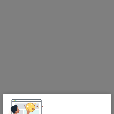
Dra. Filipa Catarina de Almeida Coelho
Psicólogo
26 opiniões
Morada 1
Morada 2
Rua das Caniças, São João de Ver
•
Mapa
Clínica privada Bom SPOT
Consulta online
75 €
Esse especialista não oferece agendamento online para esse endereço.
Solicite um atendimento