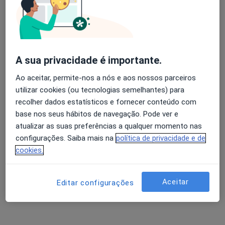
António Moreira Pinto
Avaliação dos usuários: 4,6 na Play Store e 4,2 na
Oncologista
Apple
Vila Nova de Gaia
A sua privacidade é importante.
Ao aceitar, permite-nos a nós e aos nossos parceiros
Carlos Manuel Sousa Sottomayor
utilizar cookies (ou tecnologias semelhantes) para
recolher dados estatísticos e fornecer conteúdo com
Internista, Oncologista
base nos seus hábitos de navegação. Pode ver e
Porto
atualizar as suas preferências a qualquer momento nas
configurações. Saiba mais na
política de privacidade e de
Carlos Manuel Torrão Pinheiro,Dr
cookies.
Oncologista, Otorrinolaringologista
Aceitar
Porto
Editar configurações
Carlos Moura Carvalho