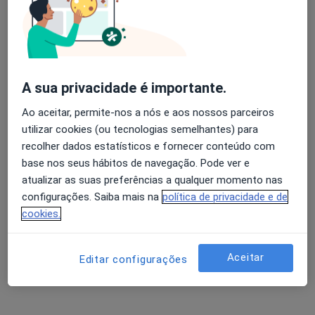
António Moreira Pinto
Avaliação dos usuários: 4,6 na Play Store e 4,2 na
Oncologista
Apple
Vila Nova de Gaia
A sua privacidade é importante.
Ao aceitar, permite-nos a nós e aos nossos parceiros
Carlos A Silva Lopes
utilizar cookies (ou tecnologias semelhantes) para
recolher dados estatísticos e fornecer conteúdo com
Anátomopatologista
base nos seus hábitos de navegação. Pode ver e
Porto
atualizar as suas preferências a qualquer momento nas
configurações. Saiba mais na
política de privacidade e de
Carlos Manuel Sousa Sottomayor
cookies.
Internista, Oncologista
Porto
Aceitar
Editar configurações
Carlos Manuel Torrão Pinheiro,Dr