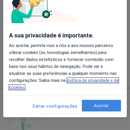
Dra. Teresa Martins
Endocrinologista
A sua privacidade é importante.
3 opiniões
Ao aceitar, permite-nos a nós e aos nossos parceiros
Av. Emídio Navarro 8-11, Coimbra
•
Mapa
utilizar cookies (ou tecnologias semelhantes) para
Sanfil Casa de Saúde Santa Filomena
recolher dados estatísticos e fornecer conteúdo com
Esse especialista não oferece agendamento online para esse endereço.
base nos seus hábitos de navegação. Pode ver e
atualizar as suas preferências a qualquer momento nas
Solicite um atendimento
configurações. Saiba mais na
política de privacidade e de
cookies.
Aceitar
Editar configurações