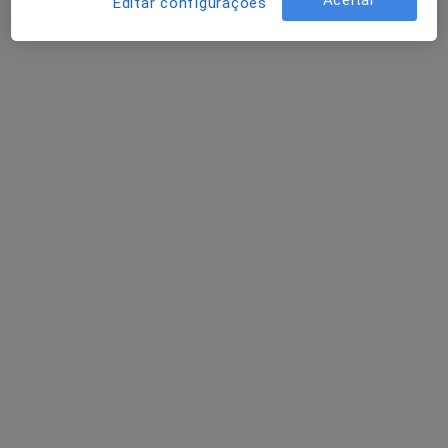
Aceitar
Editar configurações
Dr. Fernando Jorge Costa
Ginecologista
7 opiniões
Rua Vale das Flores, nº 19 - 1º A,
•
Mapa
Coimbra Consultório Médico
Esse especialista não oferece agendamento online para esse endereço.
Solicite um atendimento