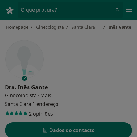
Men
O que procura?
Homepage
Ginecologista
Santa Clara
Inês Gante
Mudar de cidade
Dra.
Inês Gante
sobre as especializações
Ginecologista
·
Mais
Santa Clara
1 endereço
2 opiniões
Dados do contacto