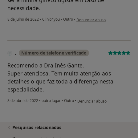
ser a minha ginecologista em caso de
necessidade.
na opinião do utilizador Adriana M
8 de julho de 2022
•
Clinic4you
•
Outro
•
Denunciar abuso
.
Número de telefone verificado
Recomendo a Dra Inês Gante.
Super atenciosa. Tem muita atenção aos
detalhes o que faz toda a diferença nesta
especialidade.
na opinião do utilizador .
8 de abril de 2022
•
outro lugar
•
Outro
•
Denunciar abuso
Pesquisas relacionadas