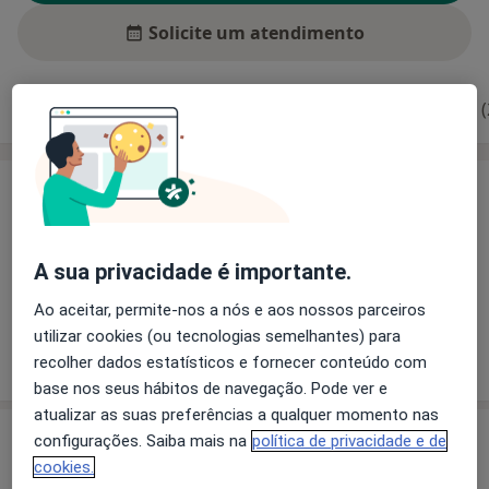
Solicite um atendimento
Experiência
Preços
Consultórios
Opiniões (
Experiência
Principais doenças tratadas
Doenças Da Vulva
Menorragia
A sua privacidade é importante.
a11y
Doenças Vaginais
Anovulação
Menopausa
+5
Ao aceitar, permite-nos a nós e aos nossos parceiros
utilizar cookies (ou tecnologias semelhantes) para
Mostrar mais detalhes
recolher dados estatísticos e fornecer conteúdo com
sobre a experiência
base nos seus hábitos de navegação. Pode ver e
atualizar as suas preferências a qualquer momento nas
Serviços e preços
configurações. Saiba mais na
política de privacidade e de
cookies.
Primeira consulta Ginecologia - Obstetricia