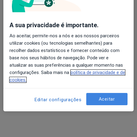
Dra. Teresa Martins
A sua privacidade é importante.
Avaliação dos usuários: 4,6 na Play Store e 4,2 na
Endocrinologista
Apple
Ao aceitar, permite-nos a nós e aos nossos parceiros
3 opiniões
utilizar cookies (ou tecnologias semelhantes) para
Av. Emídio Navarro 8-11, Coimbra
•
Mapa
recolher dados estatísticos e fornecer conteúdo com
Sanfil Casa de Saúde Santa Filomena
base nos seus hábitos de navegação. Pode ver e
atualizar as suas preferências a qualquer momento nas
Esse especialista não oferece agendamento online para esse endereço.
configurações. Saiba mais na
política de privacidade e de
Solicite um atendimento
cookies.
Aceitar
Editar configurações