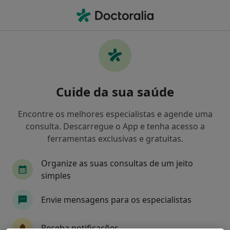
Men
Diabetes Mellitus • Coimbra, Coimbra
Filters
• 1
Mapa
Diabetes Mellitus, Coimbra
Cuide da sua saúde
Como classificamos os resultados
Encontre os melhores especialistas e agende uma
consulta. Descarregue o App e tenha acesso a
Qual é a especialização que procura?
ferramentas exclusivas e gratuitas.
Endocrinologista
Cirurgião pediátrico
Organize as suas consultas de um jeito
simples
Envie mensagens para os especialistas
Receba notificações