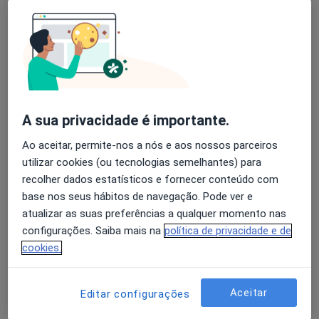
Dra. Luísa Barros
Avaliação dos usuários: 4,6 na Play Store e 4,2 na
Endocrinologista
Apple
12 opiniões
Estádio Cidade de Coimbra, Coimbra
•
Mapa
A sua privacidade é importante.
Clínica de Montes Claros
Ao aceitar, permite-nos a nós e aos nossos parceiros
Esse especialista não oferece agendamento online para esse endereço.
utilizar cookies (ou tecnologias semelhantes) para
recolher dados estatísticos e fornecer conteúdo com
Solicite um atendimento
base nos seus hábitos de navegação. Pode ver e
atualizar as suas preferências a qualquer momento nas
configurações. Saiba mais na
política de privacidade e de
cookies.
Aceitar
Editar configurações