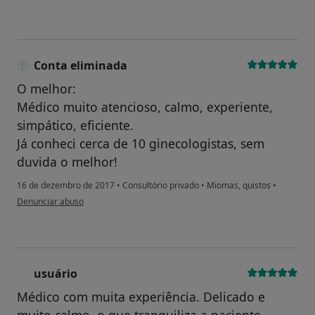
Conta eliminada
O melhor:
Médico muito atencioso, calmo, experiente,
simpático, eficiente.
Já conheci cerca de 10 ginecologistas, sem
duvida o melhor!
16 de dezembro de 2017
•
Consultório privado
•
Miomas, quistos
•
na opinião do utilizador Conta eliminada
Denunciar abuso
usuário
U
Médico com muita experiência. Delicado e
muito calmo, o que tranquiliza a paciente.