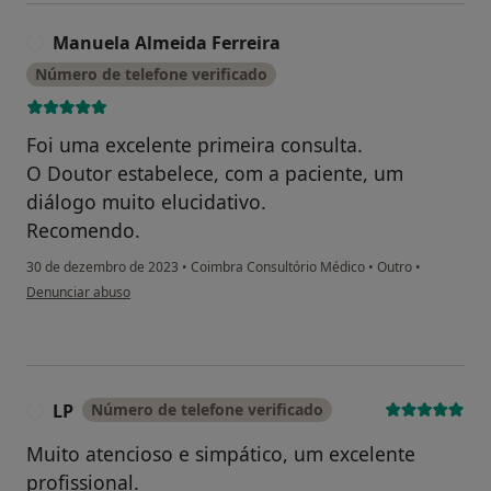
Manuela Almeida Ferreira
M
Número de telefone verificado
Foi uma excelente primeira consulta.
O Doutor estabelece, com a paciente, um
diálogo muito elucidativo.
Recomendo.
30 de dezembro de 2023
•
Coimbra Consultório Médico
•
Outro
•
na opinião do utilizador Manuela Almeida Ferreira
Denunciar abuso
LP
Número de telefone verificado
L
Muito atencioso e simpático, um excelente
profissional.