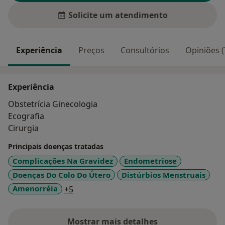
Solicite um atendimento
Experiência
Preços
Consultórios
Opiniões (
Experiência
Obstetrícia Ginecologia
Ecografia
Cirurgia
Principais doenças tratadas
Complicações Na Gravidez
Endometriose
Doenças Do Colo Do Útero
Distúrbios Menstruais
a11y_sr_more_diseases
Amenorréia
+5
Mostrar mais detalhes