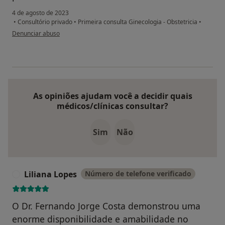
4 de agosto de 2023
•
Consultório privado
•
Primeira consulta Ginecologia - Obstetricia
•
na opinião do utilizador LP
Denunciar abuso
As opiniões ajudam você a decidir quais
médicos/clínicas consultar?
Sim
Não
Liliana Lopes
Número de telefone verificado
L
O Dr. Fernando Jorge Costa demonstrou uma
enorme disponibilidade e amabilidade no