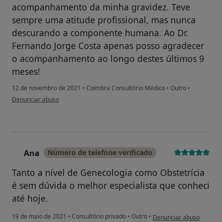
acompanhamento da minha gravidez. Teve
sempre uma atitude profissional, mas nunca
descurando a componente humana. Ao Dr.
Fernando Jorge Costa apenas posso agradecer
o acompanhamento ao longo destes últimos 9
meses!
12 de novembro de 2021
•
Coimbra Consultório Médico
•
Outro
•
na opinião do utilizador Liliana Lopes
Denunciar abuso
Ana
Número de telefone verificado
A
Tanto a nível de Genecologia como Obstetrícia
é sem dúvida o melhor especialista que conheci
até hoje.
na opinião do utilizador 
19 de maio de 2021
•
Consultório privado
•
Outro
•
Denunciar abuso