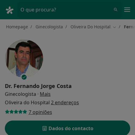
Men
O que procura?
Homepage
Ginecologista
Oliveira Do Hospital
Fern
Mudar de 
Dr.
Fernando Jorge Costa
sobre as especializações
Ginecologista
·
Mais
Oliveira do Hospital
2 endereços
7 opiniões
Dados do contacto