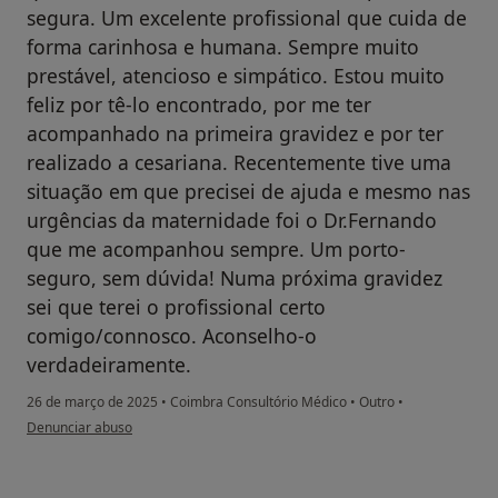
segura. Um excelente profissional que cuida de
forma carinhosa e humana. Sempre muito
prestável, atencioso e simpático. Estou muito
feliz por tê-lo encontrado, por me ter
acompanhado na primeira gravidez e por ter
realizado a cesariana. Recentemente tive uma
situação em que precisei de ajuda e mesmo nas
urgências da maternidade foi o Dr.Fernando
que me acompanhou sempre. Um porto-
seguro, sem dúvida! Numa próxima gravidez
sei que terei o profissional certo
comigo/connosco. Aconselho-o
verdadeiramente.
26 de março de 2025
•
Coimbra Consultório Médico
•
Outro
•
na opinião do utilizador Mariana Raimundo
Denunciar abuso