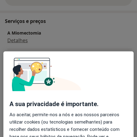
sobre a experiência
Serviços e preços
A Miomectomia
Detalhes
Cesariana
Detalhes
Colpoperineoplastia Anterior E Posterior
Detalhes
A sua privacidade é importante.
Ecografia Obstétrica
Detalhes
Ao aceitar, permite-nos a nós e aos nossos parceiros
utilizar cookies (ou tecnologias semelhantes) para
Histerectomia com anexectomia uni ou bilateral
recolher dados estatísticos e fornecer conteúdo com
Detalhes
base nos seus hábitos de navegação. Pode ver e