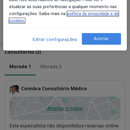
atualizar as suas preferências a qualquer momento nas
+ 9 serviços
configurações. Saiba mais na
política de privacidade e de
cookies.
Como mostramos os preços?
Aceitar
Editar configurações
Consultórios (2)
Morada 1
Morada 2
Coimbra Consultório Médico
Ampliar o mapa
abre num novo separador
Disponibilidade
Este especialista não disponibiliza reservas online