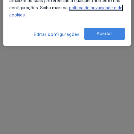
atualizar as suas preferências a qualquer momento nas
Mostrar perfil
configurações. Saiba mais na
política de privacidade e de
cookies.
Aceitar
Editar configurações
Carlos Manuel Lopes-Estomatologia
Dentista
Rua Foros Amora 4,1º-D, Amora
•
Mapa
Carlos Manuel Lopes-Estomatologia
Nenhum profissional neste centro médico tem consultas disponíveis
Mostrar perfil