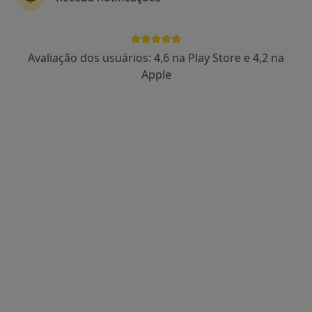
Dentista
Rua Castelo Branco Saraiva nº 95C 1º D, Lisboa
•
Mapa
Best Dental - Centro de Medicina Dentária
Avaliação dos usuários: 4,6 na Play Store e 4,2 na
Nenhum profissional neste centro médico tem consultas disponíveis
Apple
Mostrar perfil
Berton & Cerejo
Dentista
Rua Casa do Povo n.º 41 - R/C, Corroios
•
Mapa
Berton & Cerejo