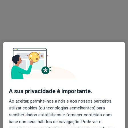
Nenhum profissional neste centro médico tem consultas disponíveis
Mostrar perfil
Belo E Fragil
A sua privacidade é importante.
Dentista
Ao aceitar, permite-nos a nós e aos nossos parceiros
Rua da Fraternidade, Lote 3220 Fracção A, Quinta Do Conde
•
Mapa
utilizar cookies (ou tecnologias semelhantes) para
Belo E Fragil
recolher dados estatísticos e fornecer conteúdo com
Nenhum profissional neste centro médico tem consultas disponíveis
base nos seus hábitos de navegação. Pode ver e