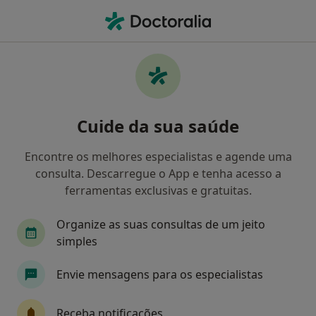
Men
Dentista • Barreiro, Setúbal
Filters
Mapa
Dentistas em Barreiro
Cuide da sua saúde
Como classificamos os resultados
Encontre os melhores especialistas e agende uma
consulta. Descarregue o App e tenha acesso a
ferramentas exclusivas e gratuitas.
Organize as suas consultas de um jeito
simples
Envie mensagens para os especialistas
Best Dental - Centro de Medicina
Dentária
Receba notificações