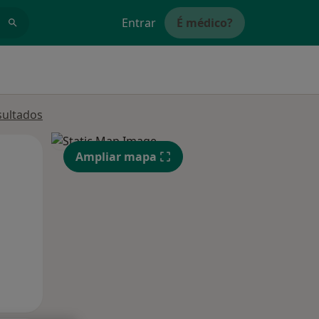
Entrar
É médico?
sultados
Segunda-feira
Ter,
Qua
Ampliar mapa
10 Ago
11 Ago
12 Ago