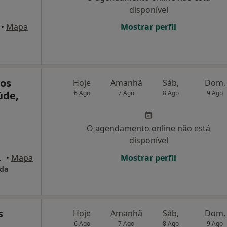
disponível
•
Mapa
Mostrar perfil
ços
Hoje
Amanhã
Sáb,
Dom,
úde,
6 Ago
7 Ago
8 Ago
9 Ago
O agendamento online não está
disponível
 1ºD, Aveiro
•
Mapa
Mostrar perfil
Lda
s
Hoje
Amanhã
Sáb,
Dom,
6 Ago
7 Ago
8 Ago
9 Ago