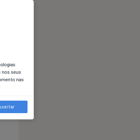
Segunda-feira
Ter,
Qua
10 Ago
11 Ago
12 Ago
nologias
e nos seus
momento nas
Segunda-feira
Ter,
Qua
10 Ago
11 Ago
12 Ago
Aceitar