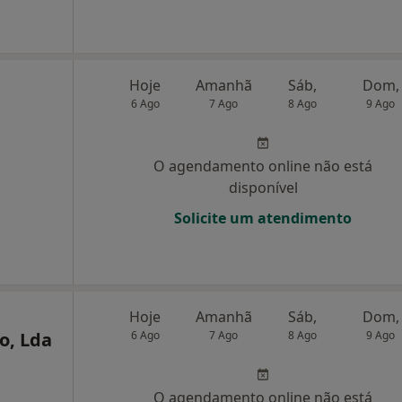
Hoje
Amanhã
Sáb,
Dom,
6 Ago
7 Ago
8 Ago
9 Ago
O agendamento online não está
disponível
Solicite um atendimento
Hoje
Amanhã
Sáb,
Dom,
o, Lda
6 Ago
7 Ago
8 Ago
9 Ago
O agendamento online não está