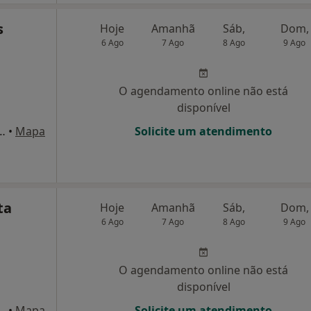
s
Hoje
Amanhã
Sáb,
Dom,
6 Ago
7 Ago
8 Ago
9 Ago
O agendamento online não está
disponível
º11, 1º andar sala I, Águeda
•
Mapa
Solicite um atendimento
ta
Hoje
Amanhã
Sáb,
Dom,
6 Ago
7 Ago
8 Ago
9 Ago
O agendamento online não está
disponível
acção Bk, Avanca
•
Mapa
Solicite um atendimento