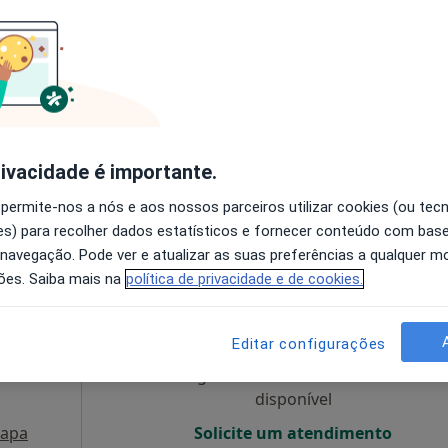
so
Hoje
Amanhã
Sáb,
Dom,
o
6 Ago
7 Ago
8 Ago
9 Ago
O agendamento online não está
disponível
rivacidade é importante.
erdo, Aveiro
•
Mapa
Solicite um atendimento
 permite-nos a nós e aos nossos parceiros utilizar cookies (ou tec
s) para recolher dados estatísticos e fornecer conteúdo com bas
 navegação. Pode ver e atualizar as suas preferências a qualquer 
ões. Saiba mais na
política de privacidade e de cookies.
esende
Hoje
Amanhã
Sáb,
Dom,
6 Ago
7 Ago
8 Ago
9 Ago
Editar configurações
O agendamento online não está
disponível
apa
Solicite um atendimento