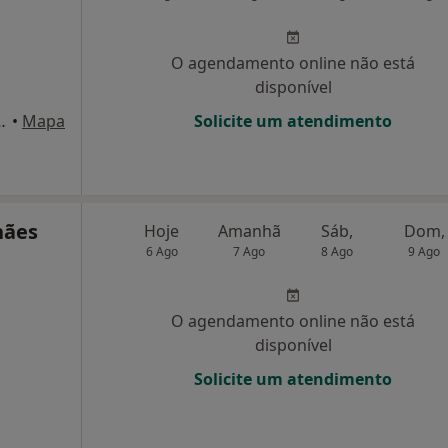
O agendamento online não está
disponível
R/C Baralhas, Aveiro
•
Mapa
Solicite um atendimento
hães
Hoje
Amanhã
Sáb,
Dom,
6 Ago
7 Ago
8 Ago
9 Ago
O agendamento online não está
disponível
Solicite um atendimento