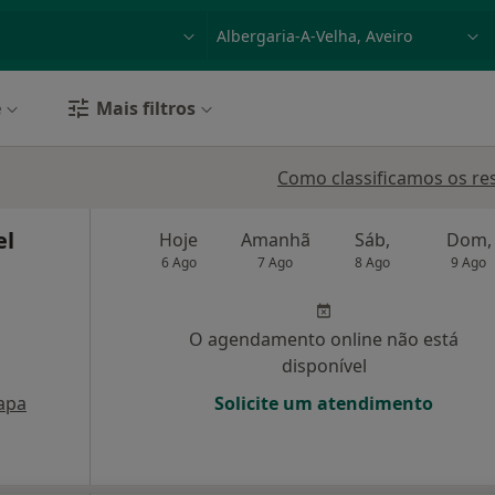
dade, doença ou nome
p. ex. Lisboa
e
Mais filtros
Como classificamos os re
el
Hoje
Amanhã
Sáb,
Dom,
6 Ago
7 Ago
8 Ago
9 Ago
O agendamento online não está
disponível
apa
Solicite um atendimento