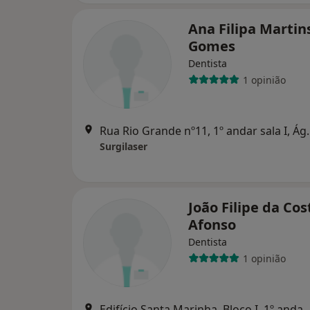
Ana Filipa Martin
Gomes
Dentista
1 opinião
Rua Rio Grande n
Surgilaser
João Filipe da Cos
Afonso
Dentista
1 opinião
Edifício Santa Marinha, Bloco I, 1º andar Sul - Fr