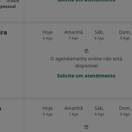
ipessoal
ira
Hoje
Amanhã
Sáb,
Dom,
6 Ago
7 Ago
8 Ago
9 Ago
O agendamento online não está
disponível
Solicite um atendimento
a
Hoje
Amanhã
Sáb,
Dom,
6 Ago
7 Ago
8 Ago
9 Ago