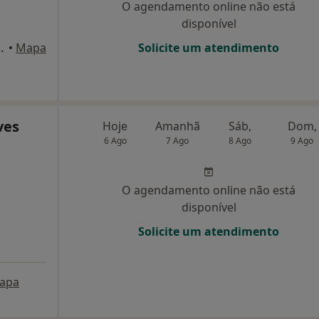
O agendamento online não está
disponível
r sala H, Albergaria-A-Velha
•
Mapa
Solicite um atendimento
ves
Hoje
Amanhã
Sáb,
Dom,
6 Ago
7 Ago
8 Ago
9 Ago
O agendamento online não está
disponível
Solicite um atendimento
apa