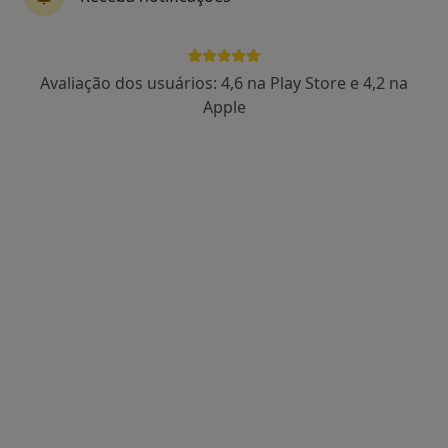
Torres Novas
•
Mapa
Sanus Clínica
Esse especialista não oferece agendamento online para esse endereço.
Avaliação dos usuários: 4,6 na Play Store e 4,2 na
Apple
Solicite um atendimento
Santo Antonio Clinica Médica
·
Clínico geral, Especialista em análises clínicas, Cardiologista
Mais
Rua Pedro Alvares Cabral, 1 (Lj A 2330-187), Entroncamento
•
Mapa
Santo Antonio Clinica Médica