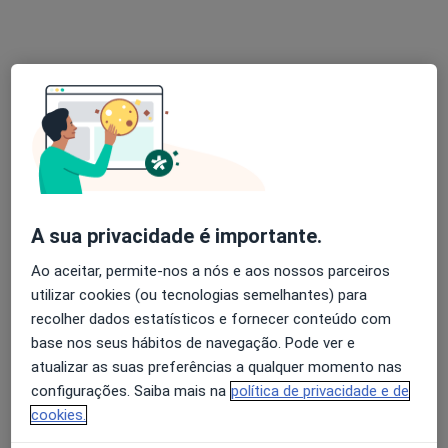
Nenhum profissional neste centro médico tem consultas disponíveis
Mostrar perfil
A sua privacidade é importante.
Ao aceitar, permite-nos a nós e aos nossos parceiros
Dr. Carlos N R Nunes Ferreira
utilizar cookies (ou tecnologias semelhantes) para
recolher dados estatísticos e fornecer conteúdo com
Clínico geral
base nos seus hábitos de navegação. Pode ver e
4 opiniões
atualizar as suas preferências a qualquer momento nas
Avenida Doutor João M Azevedo 9, Torres Novas
•
Mapa
configurações. Saiba mais na
política de privacidade e de
Consultório privado
cookies.
Esse especialista não oferece agendamento online para esse endereço.