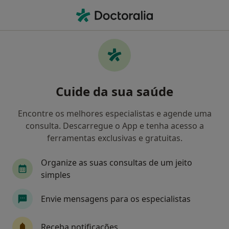
Men
Clínico Geral • Torres Novas, Santarém
Filters
Mapa
Clinicos gerais em Torres Novas
Cuide da sua saúde
Como classificamos os resultados
Encontre os melhores especialistas e agende uma
consulta. Descarregue o App e tenha acesso a
ferramentas exclusivas e gratuitas.
Organize as suas consultas de um jeito
simples
Envie mensagens para os especialistas
Dr. Bruno Bouça
Clínico geral
Receba notificações