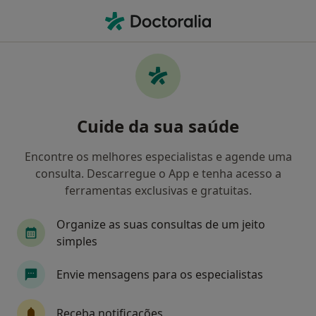
Men
Clínico Geral • Cartaxo, Santarém
Filters
Mapa
Clinicos gerais em Cartaxo
Cuide da sua saúde
Como classificamos os resultados
Encontre os melhores especialistas e agende uma
consulta. Descarregue o App e tenha acesso a
ferramentas exclusivas e gratuitas.
Organize as suas consultas de um jeito
simples
Envie mensagens para os especialistas
Dr. Carlos J C Leite Pinto
Clínico geral
Receba notificações