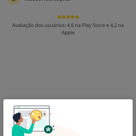
1 opinião
R Batalhoz 2,2º-D, Cartaxo
•
Mapa
Consultório privado
Avaliação dos usuários: 4,6 na Play Store e 4,2 na
Esse especialista não oferece agendamento online para esse endereço.
Apple
Solicite um atendimento
Dr. Silvano Rocha Homem
Clínico geral
Largo São João Baptista 3-r/c, Cartaxo
•
Mapa
Consultório privado