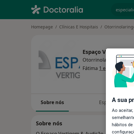
especiali
Homepage
Clínicas E Hospitais
Otorrinolaring
Espaço Vertigem &
Otorrinolaringologia
m
Fátima
1 endereço
A sua p
Sobre nós
Especialistas
Ao aceitar,
semelhante
Sobre nós
hábitos de
configuraç
O Espaço Vertigem & Audição, situado em 