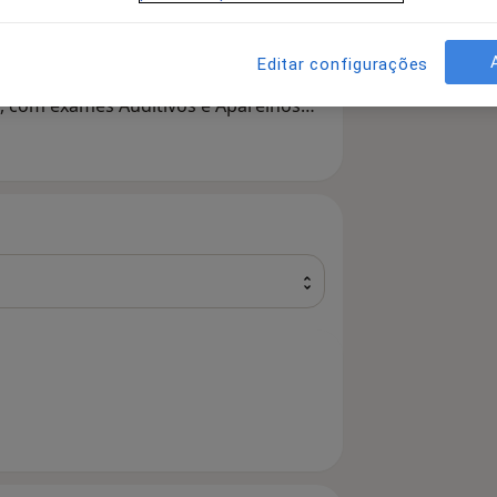
itiva e vestibular (tonturas e
ficados na área que visam o bem-estar
Editar configurações
 saúde na região.
, com exames Auditivos e Aparelhos
ntra-Laterais)
)