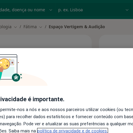
dade, doença ou nome
p. ex. Lisboa
ologia
Fátima
Espaço Vertigem & Audição
Mudar de cidade
Mudar de cidade
Hoje
 Audição
6 Ago
ais
Esta 
rivacidade é importante.
Consultórios
 permite-nos a nós e aos nossos parceiros utilizar cookies (ou tec
s) para recolher dados estatísticos e fornecer conteúdo com bas
 navegação. Pode ver e atualizar as suas preferências a qualquer 
ões. Saiba mais na
política de privacidade e de cookies.
Fátima, é um espaço dedicado à