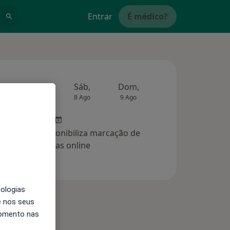
Entrar
É médico?
Amanhã
Sáb,
Dom,
Segunda-feira
Ter,
7 Ago
8 Ago
9 Ago
10 Ago
11 Ag
clínica não disponibiliza marcação de
consultas online
nologias
e nos seus
momento nas