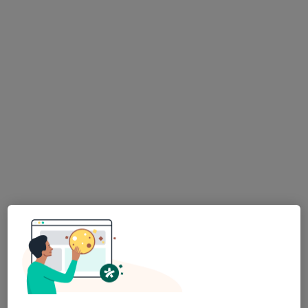
7 opiniões
Estrada de Mem Martins, 2, Mem Martins
•
Mapa
Clínica Cuf - Sintra
Nenhum profissional neste centro médico tem consultas disponíveis
Mostrar perfil
Clínica Cuf Alvalade
·
Mais
Cirurgião plástico, Alergologista, Anestesiologista
47 opiniões