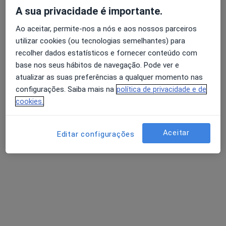
Rua Professor Fernando Fonseca, Lisboa
•
Mapa
A sua privacidade é importante.
Clínica Cuf Alvalade
Ao aceitar, permite-nos a nós e aos nossos parceiros
Nenhum profissional neste centro médico tem consultas disponíveis
utilizar cookies (ou tecnologias semelhantes) para
Mostrar perfil
recolher dados estatísticos e fornecer conteúdo com
base nos seus hábitos de navegação. Pode ver e
atualizar as suas preferências a qualquer momento nas
configurações. Saiba mais na
política de privacidade e de
cookies.
Aceitar
Editar configurações
Clínica Gerações
·
Mais
Cirurgião plástico, Alergologista, Anestesiologista
14 opiniões
Av. Fontes Pereira de Melo, 3 (9.º esq.), Lisboa
•
Mapa
Clínica Gerações