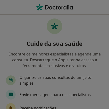
Men
Cirurgia Plastica E Reconstrutiva • Lisboa, Lisboa
Filters
• 1
Mapa
Clínicas cirurgia plastica e reconstrutiva em
Cuide da sua saúde
Lisboa
Como classificamos os resultados
Encontre os melhores especialistas e agende uma
consulta. Descarregue o App e tenha acesso a
ferramentas exclusivas e gratuitas.
Organize as suas consultas de um jeito
simples
Envie mensagens para os especialistas
Clínica Cuf Belém
Receba notificações
·
Mais
Cirurgião plástico, Alergologista, Anestesiologista