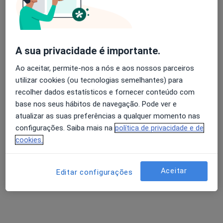
Rua Xavier de Araújo, Edifício Laranjeiras Plaza, nº A/B (Bloco 6), Lisboa
•
Mapa
Centro Clínico E Cirúrgico Lisboa
Avaliação dos usuários: 4,6 na Play Store e 4,2 na
Nenhum profissional neste centro médico tem consultas disponíveis
A sua privacidade é importante.
Apple
Mostrar perfil
Ao aceitar, permite-nos a nós e aos nossos parceiros
utilizar cookies (ou tecnologias semelhantes) para
recolher dados estatísticos e fornecer conteúdo com
base nos seus hábitos de navegação. Pode ver e
atualizar as suas preferências a qualquer momento nas
configurações. Saiba mais na
política de privacidade e de
cookies.
Aceitar
Editar configurações
Clínica Cuf Belém
·
Mais
Cirurgião plástico, Alergologista, Anestesiologista
104 opiniões
R Manuel Maria Viana, Lisboa
•
Mapa