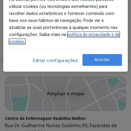
utilizar cookies (ou tecnologias semelhantes) para
Médico de família
recolher dados estatísticos e fornecer conteúdo com
base nos seus hábitos de navegação. Pode ver e
atualizar as suas preferências a qualquer momento nas
Dra. Ermelinda Flauzino
configurações. Saiba mais na
política de privacidade e de
Médico de família
cookies.
Aceitar
Editar configurações
Consultório
Ampliar o mapa
Centro de Enfermagem Reabilita Melhor
Rua Dr. Guilherme Nunes Godinho,99, Fazendas de