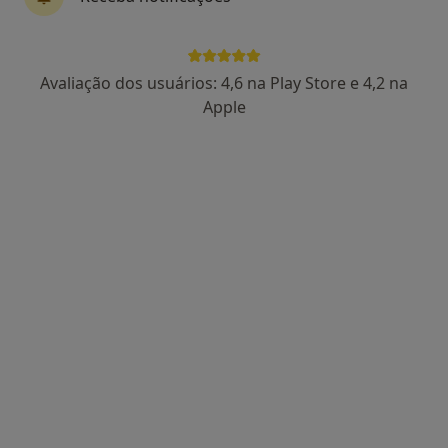
6 opiniões
Praça Ernesto Melo Antunes, 1, Amadora
•
Mapa
Hospital da Luz - Centro Clínico da Amadora
Avaliação dos usuários: 4,6 na Play Store e 4,2 na
Esse especialista não oferece agendamento online para esse endereço.
Apple
Solicite um atendimento
Dr. Filipe Vicente Vaz Azevedo
Cirurgião geral
6 opiniões