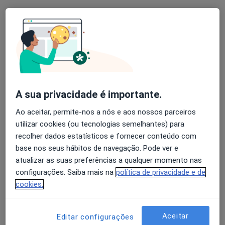
Esse especialista não oferece agendamento online para esse endereço.
Solicite um atendimento
A sua privacidade é importante.
Ao aceitar, permite-nos a nós e aos nossos parceiros
utilizar cookies (ou tecnologias semelhantes) para
recolher dados estatísticos e fornecer conteúdo com
Dr. Lemos Roque
base nos seus hábitos de navegação. Pode ver e
Cirurgião geral
atualizar as suas preferências a qualquer momento nas
5 opiniões
configurações. Saiba mais na
política de privacidade e de
cookies.
Av. Infante Santo, 34, Lisboa
•
Mapa
Hospital Cuf Infante Santo
Esse especialista não oferece agendamento online para esse endereço.
Aceitar
Editar configurações