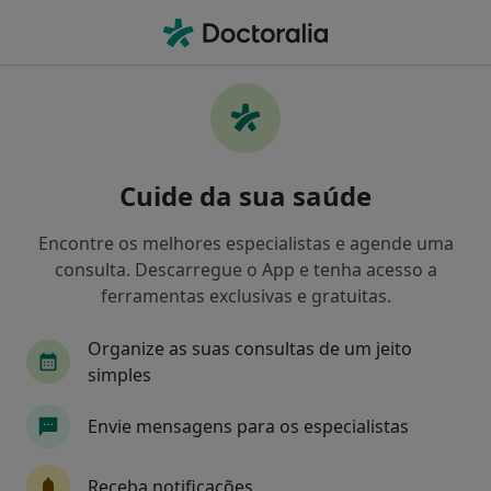
Men
Cirurgião Geral • Oeiras, Lisboa
Filters
Mapa
Cirurgiões gerais em Oeiras
Cuide da sua saúde
Como classificamos os resultados
Encontre os melhores especialistas e agende uma
consulta. Descarregue o App e tenha acesso a
ferramentas exclusivas e gratuitas.
Organize as suas consultas de um jeito
simples
Envie mensagens para os especialistas
Dra. Natacha Botelho Vieira
Cirurgião geral
Receba notificações