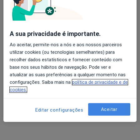
2 opiniões
Praceta Robalo Cordeiro, Coimbra
•
Mapa
Avaliação dos usuários: 4,6 na Play Store e 4,2 na
Idealmed - Unidade Hospitalar de Coimbra
Apple
A sua privacidade é importante.
Esse especialista não oferece agendamento online para esse endereço.
Ao aceitar, permite-nos a nós e aos nossos parceiros
Solicite um atendimento
utilizar cookies (ou tecnologias semelhantes) para
recolher dados estatísticos e fornecer conteúdo com
base nos seus hábitos de navegação. Pode ver e
atualizar as suas preferências a qualquer momento nas
configurações. Saiba mais na
política de privacidade e de
cookies.
Aceitar
Editar configurações
Luis Bernardo Sousa
Urologista
Praceta Robalo Cordeiro, Coimbra
•
Mapa