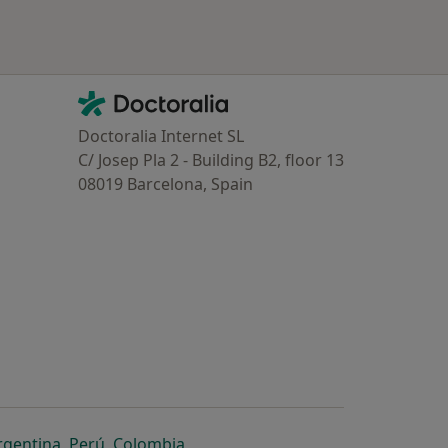
Contacto
Doctoralia - Homepage
Doctoralia Internet SL
C/ Josep Pla 2 - Building B2, floor 13
08019 Barcelona, Spain
dor
 separador
 novo separador
re num novo separador
abre num novo separador
abre num novo separador
abre num novo separador
rgentina
,
Perú
,
Colombia