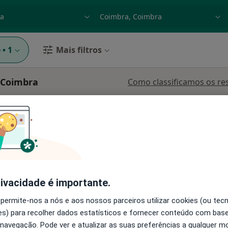
dade, doença ou nome
p. ex. Lisboa
e
•
1
Mais filtros
 Coimbra
Como classificamos os re
usa
Hoje
Amanhã
Dom,
7 Ago
8 Ago
9 Ago
10 Ago
O agendamento online não está
disponível
rivacidade é importante.
pa
Solicite um atendimento
 permite-nos a nós e aos nossos parceiros utilizar cookies (ou tec
s) para recolher dados estatísticos e fornecer conteúdo com bas
 navegação. Pode ver e atualizar as suas preferências a qualquer 