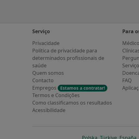
Serviço
Para o
Privacidade
Médic
Política de privacidade para
Clínica
determinados profissionais de
Pergun
saúde
Serviç
Quem somos
Doenc
Contacto
FAQ
Empregos
Aplica
Estamos a contratar!
Termos e Condições
Como classificamos os resultados
Acessibilidade
abre num novo s
abre num
a
Polska
,
Türkiye
,
España
,