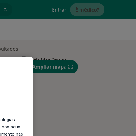
Entrar
É médico?
sultados
Segunda-feira
Ter,
Qua
Qui,
Ampliar mapa
11 Ago
12 Ago
13 Ago
nologias
e nos seus
momento nas