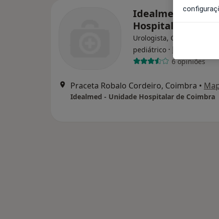
configuraç
Idealmed - Unida
Hospitalar de Co
Urologista, Cardiologista,
·
Mais
pediátrico
6 opiniões
Praceta Robalo Cordeiro, Coimbra
•
Ma
Idealmed - Unidade Hospitalar de Coimbra