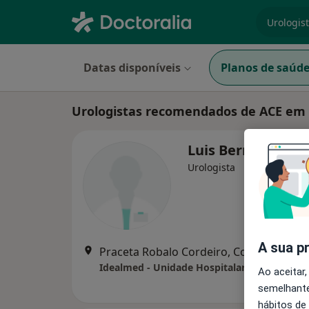
especiali
Datas disponíveis
Planos de saúd
Urologistas recomendados de ACE em
Luis Bernardo So
Urologista
A sua p
Praceta Robalo Cordeiro, Coimbra
•
Ma
Idealmed - Unidade Hospitalar de Coimbra
Ao aceitar,
semelhante
hábitos de