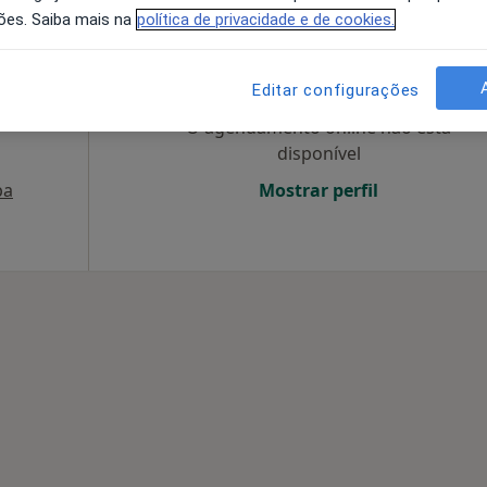
ões. Saiba mais na
política de privacidade e de cookies.
de
Hoje
Amanhã
Dom,
imbra
7 Ago
8 Ago
9 Ago
10 Ago
 Cirurgião
Editar configurações
O agendamento online não está
disponível
pa
Mostrar perfil