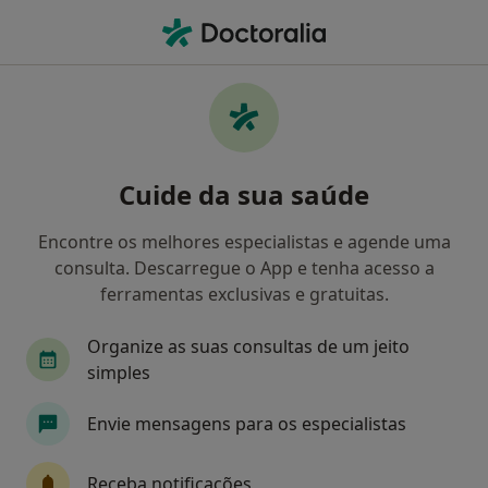
Men
Terapia Cognitivo - Comportamental • Bragança, Bragança
Filters
• 1
Mapa
Terapia cognitivo - comportamental,
Cuide da sua saúde
Bragança
Como classificamos os resultados
Encontre os melhores especialistas e agende uma
consulta. Descarregue o App e tenha acesso a
ferramentas exclusivas e gratuitas.
Qual é a especialização que procura?
Organize as suas consultas de um jeito
Psicólogo
simples
Envie mensagens para os especialistas
Receba notificações