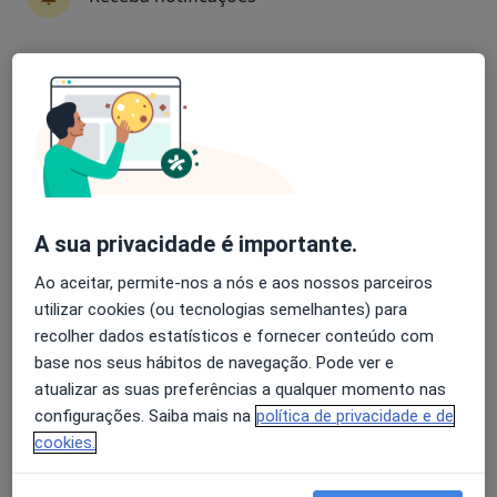
Avaliação dos usuários: 4,6 na Play Store e 4,2 na
Dra. Mariana Correia
Apple
Psicólogo
10 opiniões
Bragança
•
Mapa
Consultório de Psicologia Online - Mariana Correia - Bragança
A sua privacidade é importante.
Terapia cognitivo - comportamental
desde 40 €
Ao aceitar, permite-nos a nós e aos nossos parceiros
Esse especialista não oferece agendamento online para esse endereço.
utilizar cookies (ou tecnologias semelhantes) para
recolher dados estatísticos e fornecer conteúdo com
Solicite um atendimento
base nos seus hábitos de navegação. Pode ver e
atualizar as suas preferências a qualquer momento nas
configurações. Saiba mais na
política de privacidade e de
cookies.