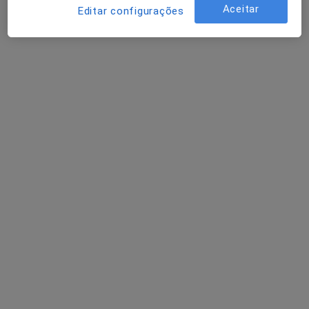
Aceitar
Editar configurações
Dr. Renato Martins
Psicólogo
1 opinião
Av. das Forças Armadas, n Bragança,
•
Mapa
Clinica AlmaMarcaeux - Bragança
Terapia cognitivo - comportamental
60 €
Esse especialista não oferece agendamento online para esse endereço.
Solicite um atendimento