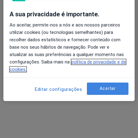
A sua privacidade é importante.
Dr. Tiago F. Silva
Ao aceitar, permite-nos a nós e aos nossos parceiros
Psicólogo
utilizar cookies (ou tecnologias semelhantes) para
15 opiniões
recolher dados estatísticos e fornecer conteúdo com
Leiria
•
Mapa
base nos seus hábitos de navegação. Pode ver e
Tiago F. Silva - Consultas de Psicologia Online (Leiria)
atualizar as suas preferências a qualquer momento nas
configurações. Saiba mais na
política de privacidade e de
Psicoterapia
50 €
cookies.
Esse especialista não oferece agendamento online para esse endereço.
Solicite um atendimento
Aceitar
Editar configurações