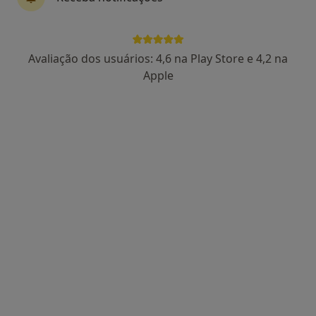
Dra. Cathy Lourenço
Avaliação dos usuários: 4,6 na Play Store e 4,2 na
Psicólogo
Apple
8 opiniões
Leiria
•
Mapa
Consulta Online
Psicoterapia
60 €
Esse especialista não oferece agendamento online para esse endereço.
Solicite um atendimento