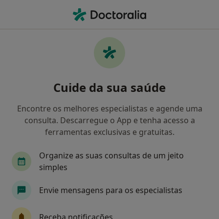
Men
Psicoterapia • Pombal, Leiria
Filters
• 1
Mapa
Psicoterapia, Pombal
Cuide da sua saúde
Como classificamos os resultados
Encontre os melhores especialistas e agende uma
consulta. Descarregue o App e tenha acesso a
Qual é a especialização que procura?
ferramentas exclusivas e gratuitas.
Psicólogo
Dentista
Psiquiatra
Acupu
Organize as suas consultas de um jeito
simples
Envie mensagens para os especialistas
Receba notificações