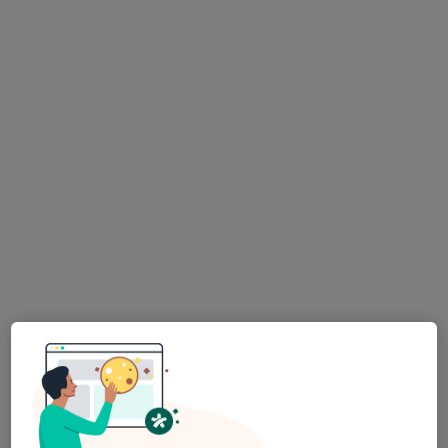
Dr. Israel Guimarães
Psicólogo
87 opiniões
Leiria, Leiria
•
Mapa
Consulta Online Leiria
Psicoterapia
60 €
Esse especialista não oferece agendamento online para esse endereço.
Solicite um atendimento