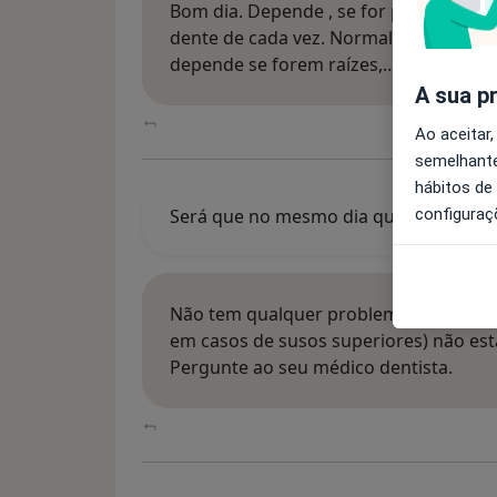
Bom dia. Depende , se for para extrair o
dente de cada vez. Normalmente, damo
depende se forem raízes,…
A sua p
Ao aceitar,
semelhante
hábitos de
configuraç
Será que no mesmo dia que tirar os po
Não tem qualquer problema a não ser
em casos de susos superiores) não esta
Pergunte ao seu médico dentista.