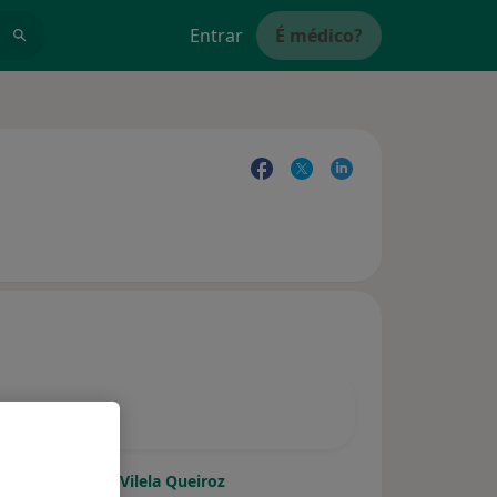
Entrar
É médico?
Dra. Emília M Vilela Queiroz