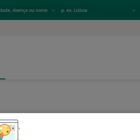
dade, doença ou nome
p. ex. Lisboa
s
 e colocar próteses?