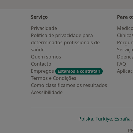
Serviço
Para o
Privacidade
Médic
Política de privacidade para
Clínica
determinados profissionais de
Pergun
saúde
Serviç
Quem somos
Doenc
Contacto
FAQ
Empregos
Aplica
Estamos a contratar!
Termos e Condições
Como classificamos os resultados
Acessibilidade
abre num novo s
abre num
a
Polska
,
Türkiye
,
España
,
RE