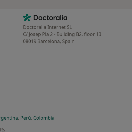
Contacto
Doctoralia - Homepage
Doctoralia Internet SL
C/ Josep Pla 2 - Building B2, floor 13
08019 Barcelona, Spain
dor
 separador
 novo separador
re num novo separador
abre num novo separador
abre num novo separador
abre num novo separador
rgentina
,
Perú
,
Colombia
ARs