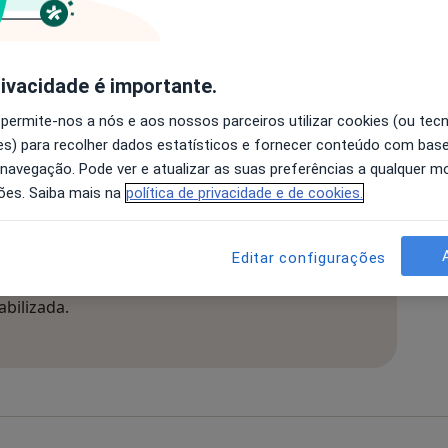
s dentes todos , o preço não é igual a tirar 1
s um preço global pelas extrações ( que
rivacidade é importante.
 permite-nos a nós e aos nossos parceiros utilizar cookies (ou tec
s) para recolher dados estatísticos e fornecer conteúdo com bas
 navegação. Pode ver e atualizar as suas preferências a qualquer 
ões. Saiba mais na
política de privacidade e de cookies.
ntos (devido à extração do siso) posso andar de avião? Ob
Editar configurações
 que tenha uma comunicação oro sinusal (apenas
bilizada.