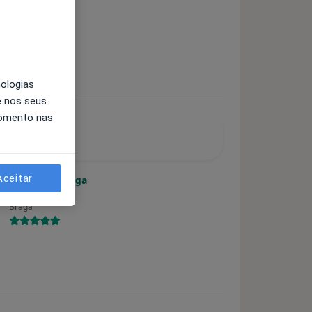
Dentista
Maia
nologias
e nos seus
momento nas
rigada
Aceitar
Prof. João Braga
Dentista
Braga