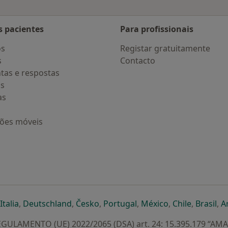
s pacientes
Para profissionais
os
Registar gratuitamente
s
Contacto
tas e respostas
os
as
ções móveis
eparador
 novo separador
bre num novo separador
abre num novo separador
abre num novo separador
abre num novo separador
abre num novo separa
abre num novo
abre num
ab
Italia
,
Deutschland
,
Česko
,
Portugal
,
México
,
Chile
,
Brasil
,
A
GULAMENTO (UE) 2022/2065 (DSA) art. 24: 15.395.179 “AM