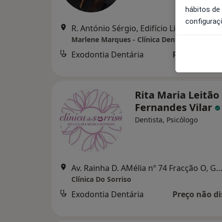
hábitos de
configuraç
R. António Sérgio, Edifício 
Marlene Marques - Clínica Dentária Guarda
Exodontia Dentária
Preço não di
Rita Maria Leitã
Fernandes Vilar
Dentista, Psicólogo
Av. Rainha D. AMélia nº 74 Fracção O, Gu
Clínica Do Sorriso
Exodontia Dentária
Preço não di