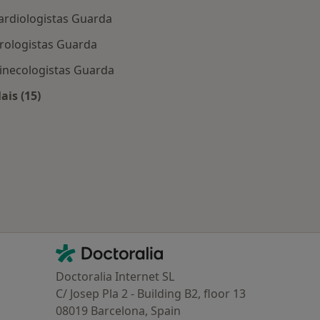
ardiologistas Guarda
rologistas Guarda
inecologistas Guarda
ais (15)
 Guarda
Mais na categoria: Os médicos mais procurados
Contacto
Doctoralia - Homepage
Doctoralia Internet SL
C/ Josep Pla 2 - Building B2, floor 13
08019 Barcelona, Spain