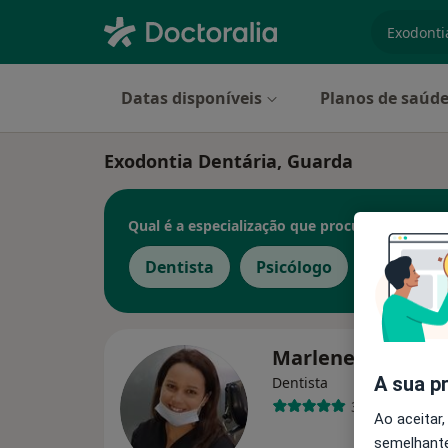
especiali
Datas disponíveis
Planos de saúd
Exodontia Dentária, Guarda
Qual é a especialização que procura?
Dentista
Psicólogo
Marlene Marque
A sua p
Dentista
3 opiniões
Ao aceitar,
semelhante