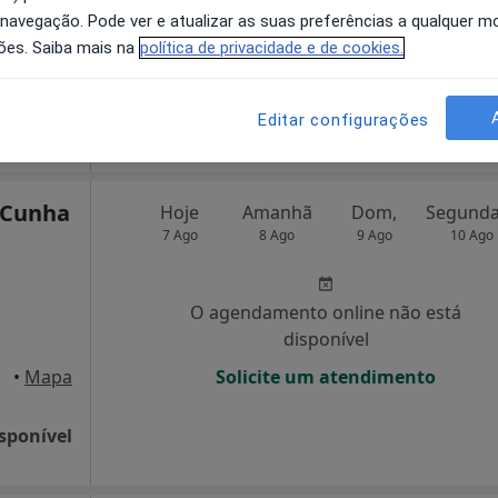
 navegação. Pode ver e atualizar as suas preferências a qualquer 
disponível
ões. Saiba mais na
política de privacidade e de cookies.
Liberal 1º F e G, Guarda
•
Mapa
Solicite um atendimento
sponível
Editar configurações
o Cunha
Hoje
Amanhã
Dom,
7 Ago
8 Ago
9 Ago
10 Ago
O agendamento online não está
disponível
arda
•
Mapa
Solicite um atendimento
sponível