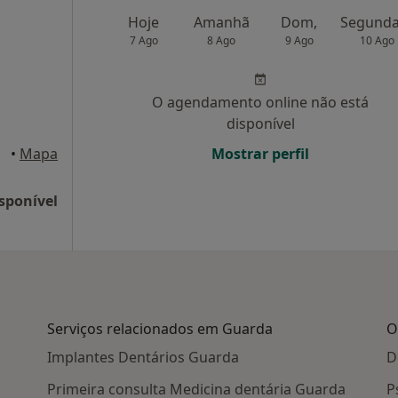
Hoje
Amanhã
Dom,
7 Ago
8 Ago
9 Ago
10 Ago
O agendamento online não está
disponível
arda
•
Mapa
Mostrar perfil
sponível
Serviços relacionados em Guarda
O
Implantes Dentários Guarda
D
Primeira consulta Medicina dentária Guarda
P