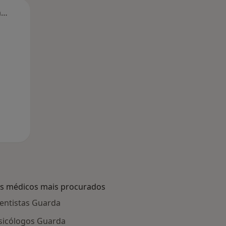
Segunda-feira
Ter,
Qua
Qui,
11 Ago
12 Ago
13 Ago
s médicos mais procurados
entistas Guarda
sicólogos Guarda