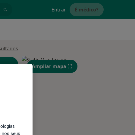
Entrar
É médico?
sultados
Ampliar mapa
Segunda-feira
Ter,
Qua
Qui,
11 Ago
12 Ago
13 Ago
nologias
e nos seus