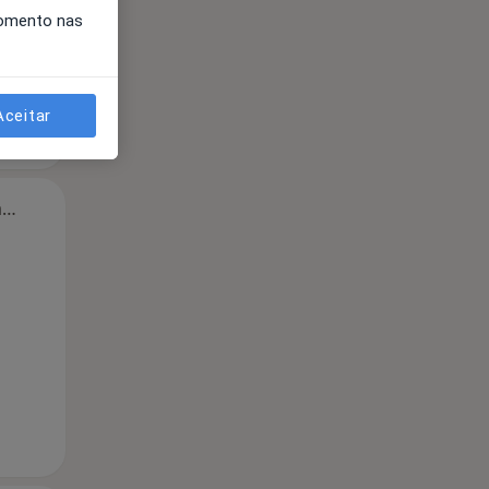
momento nas
Aceitar
Segunda-feira
Ter,
Qua
Qui,
11 Ago
12 Ago
13 Ago