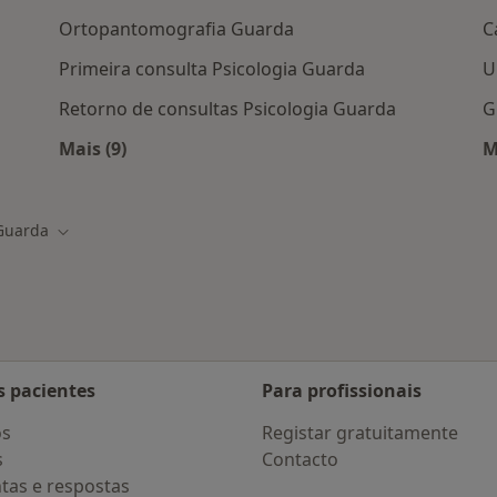
Ortopantomografia Guarda
C
Primeira consulta Psicologia Guarda
U
Retorno de consultas Psicologia Guarda
G
Mais (9)
M
em Guarda
Mais na categoria: Serviços relacionados em
Guarda
 de cidade
Mudar de cidade
s pacientes
Para profissionais
os
Registar gratuitamente
s
Contacto
tas e respostas