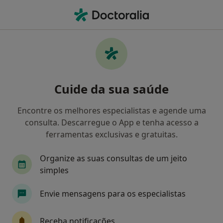
Men
Aparelho Fixo • Guarda, Guarda
Filters
• 1
Mapa
Aparelho Fixo, Guarda
Cuide da sua saúde
Como classificamos os resultados
Encontre os melhores especialistas e agende uma
consulta. Descarregue o App e tenha acesso a
Qual é a especialização que procura?
ferramentas exclusivas e gratuitas.
Dentista
Psicólogo
Organize as suas consultas de um jeito
simples
Envie mensagens para os especialistas
Receba notificações