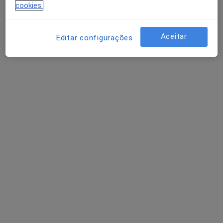
cookies.
Pissarra Gomes
Aceitar
Editar configurações
Dentista
Av Dr. Francisco Sá Carneiro Nº 8 Rch Esq, Guarda
•
Mapa
Consultório privado
Aparelho Fixo
Preço não disponível
Esse especialista não oferece agendamento online para esse endereço.
Solicite um atendimento