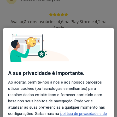
Marlene Marques
Avaliação dos usuários: 4,6 na Play Store e 4,2 na
Dentista
Apple
3 opiniões
R. António Sérgio, Edifício Liberal 1º F e G, Guarda
•
Mapa
Marlene Marques - Clínica Dentária Guarda
Aparelho Fixo
Preço não disponível
Esse especialista não oferece agendamento online para esse endereço.
A sua privacidade é importante.
Solicite um atendimento
Ao aceitar, permite-nos a nós e aos nossos parceiros
utilizar cookies (ou tecnologias semelhantes) para
recolher dados estatísticos e fornecer conteúdo com
base nos seus hábitos de navegação. Pode ver e
atualizar as suas preferências a qualquer momento nas
configurações. Saiba mais na
política de privacidade e de