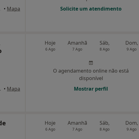
 Aveiro
•
Mapa
Solicite um atendimento
.
Hoje
Amanhã
Sáb,
Dom,
o
6 Ago
7 Ago
8 Ago
9 Ago
O agendamento online não está
disponível
 Ponta Delgada
•
Mapa
Mostrar perfil
de
Hoje
Amanhã
Sáb,
Dom,
6 Ago
7 Ago
8 Ago
9 Ago