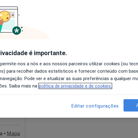
disponível
Solicite um atendimento
•
Mapa
rivacidade é importante.
 permite-nos a nós e aos nossos parceiros utilizar cookies (ou tec
Coelho
Hoje
Amanhã
Sáb,
Dom,
s) para recolher dados estatísticos e fornecer conteúdo com bas
6 Ago
7 Ago
8 Ago
9 Ago
 navegação. Pode ver e atualizar as suas preferências a qualquer 
ões. Saiba mais na
política de privacidade e de cookies.
O agendamento online não está
disponível
Editar configurações
Solicite um atendimento
a
•
Mapa