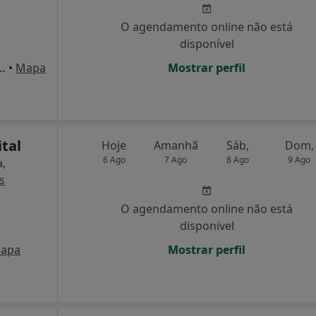
O agendamento online não está
disponível
 4 - Edf. Elias Garcia II, Funchal
•
Mapa
Mostrar perfil
tal
Hoje
Amanhã
Sáb,
Dom,
6 Ago
7 Ago
8 Ago
9 Ago
a,
s
O agendamento online não está
disponível
apa
Mostrar perfil