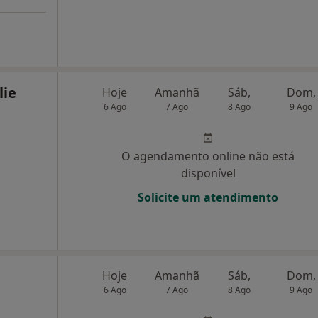
lie
Hoje
Amanhã
Sáb,
Dom,
6 Ago
7 Ago
8 Ago
9 Ago
O agendamento online não está
disponível
Solicite um atendimento
Hoje
Amanhã
Sáb,
Dom,
6 Ago
7 Ago
8 Ago
9 Ago