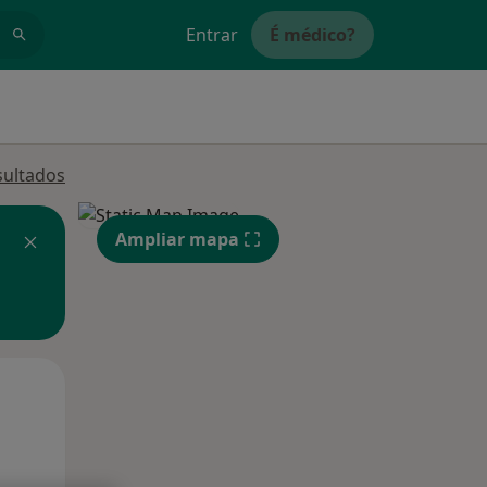
Entrar
É médico?
sultados
Ampliar mapa
Segunda-feira
Ter,
Qua
10 Ago
11 Ago
12 Ago