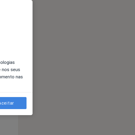
nologias
Segunda-feira
Ter,
Qua
e nos seus
10 Ago
11 Ago
12 Ago
momento nas
Aceitar