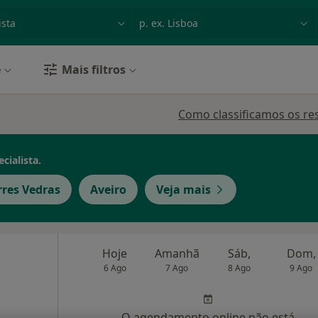
dade, doença ou nome
p. ex. Lisboa
e
Mais filtros
Como classificamos os re
cialista.
rres Vedras
Aveiro
Veja mais
Hoje
Amanhã
Sáb,
Dom,
6 Ago
7 Ago
8 Ago
9 Ago
O agendamento online não está