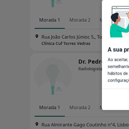
Morada 1
Morada 2
Morada 3
Rua João Carlos Júnior, 5,, Torres Vedras
Clínica Cuf Torres Vedras
A sua p
Ao aceitar,
Dr. Pedro Santos 
semelhante
Radiologista
hábitos de
configuraç
Morada 1
Morada 2
Morada 3
Rua Almirante Gago Coutinho nº4, Lisbo