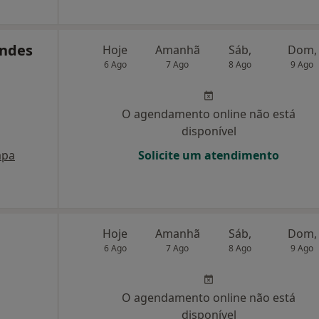
andes
Hoje
Amanhã
Sáb,
Dom,
6 Ago
7 Ago
8 Ago
9 Ago
O agendamento online não está
disponível
pa
Solicite um atendimento
Hoje
Amanhã
Sáb,
Dom,
6 Ago
7 Ago
8 Ago
9 Ago
O agendamento online não está
disponível