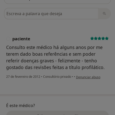
Pesquisar em opiniões
paciente
P
Consulto este médico há alguns anos por me
terem dado boas referências e sem poder
referir doenças graves - felizmente - tenho
gostado das revisões feitas a título profilático.
na opinião do utilizador pa
27 de fevereiro de 2012
•
Consultório privado
•
•
Denunciar abuso
É este médico?