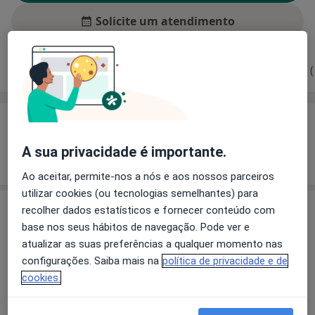
Solicite um atendimento
Experiência
Preços
Consultórios
Opiniões (
Experiência
A sua privacidade é importante.
Mostrar mais detalhes
sobre a experiência
Ao aceitar, permite-nos a nós e aos nossos parceiros
utilizar cookies (ou tecnologias semelhantes) para
recolher dados estatísticos e fornecer conteúdo com
Preços
base nos seus hábitos de navegação. Pode ver e
Sem informação sobre serviços e preços
atualizar as suas preferências a qualquer momento nas
Este especialista ainda não adicionou nenhuma
configurações. Saiba mais na
política de privacidade e de
informação sobre serviços
cookies.