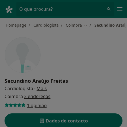
Men
O que procura?
Homepage
Cardiologista
Coimbra
Secundino Araúj
Mudar de cidade
Secundino Araújo Freitas
sobre as especializações
Cardiologista
·
Mais
Coimbra
2 endereços
1 opinião
Dados do contacto