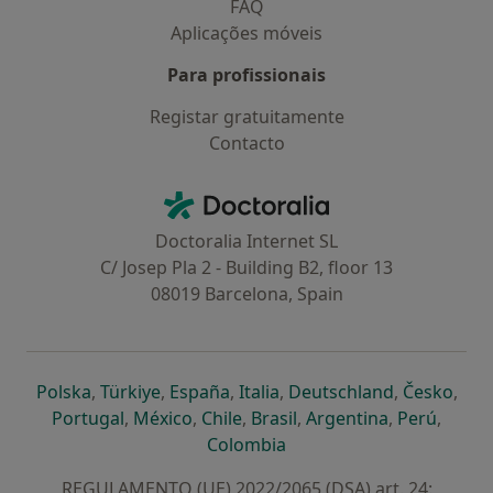
FAQ
Aplicações móveis
Para profissionais
Registar gratuitamente
Contacto
Contacto
Doctoralia - Homepage
Doctoralia Internet SL
C/ Josep Pla 2 - Building B2, floor 13
08019 Barcelona, Spain
abre num novo separador
abre num novo separador
abre num novo separador
abre num novo separado
abre num n
abre
Polska
,
Türkiye
,
España
,
Italia
,
Deutschland
,
Česko
,
abre num novo separador
abre num novo separador
abre num novo separador
abre num novo separa
abre num no
abre n
Portugal
,
México
,
Chile
,
Brasil
,
Argentina
,
Perú
,
abre num novo separad
Colombia
REGULAMENTO (UE) 2022/2065 (DSA) art. 24: